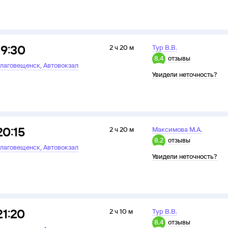
19:30
2 ч 20 м
Тур В.В.
8,4
отзывы
,
лаговещенск
Автовокзал
Увидели неточность?
20:15
2 ч 20 м
Максимова М.А.
8,2
отзывы
,
лаговещенск
Автовокзал
Увидели неточность?
21:20
2 ч 10 м
Тур В.В.
8,4
отзывы