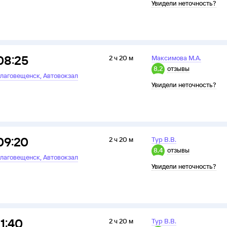
Увидели неточность?
08:25
2 ч 20 м
Максимова М.А.
8,2
отзывы
,
лаговещенск
Автовокзал
Увидели неточность?
09:20
2 ч 20 м
Тур В.В.
8,4
отзывы
,
лаговещенск
Автовокзал
Увидели неточность?
11:40
2 ч 20 м
Тур В.В.