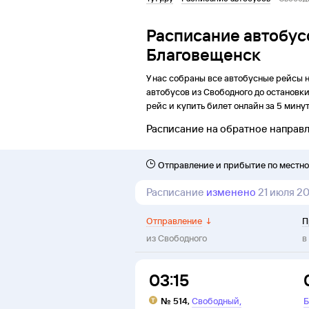
Расписание автобус
Благовещенск
У нас собраны все автобусные рейсы 
автобусов из
Свободного
до
остановк
рейс и купить билет онлайн за 5 минут
Расписание на обратное направ
Отправление и прибытие по местн
Расписание
изменено
21 июля 2
Отправление
↓
П
из
Свободного
в
03:15
,
№
514
,
Свободный
Б