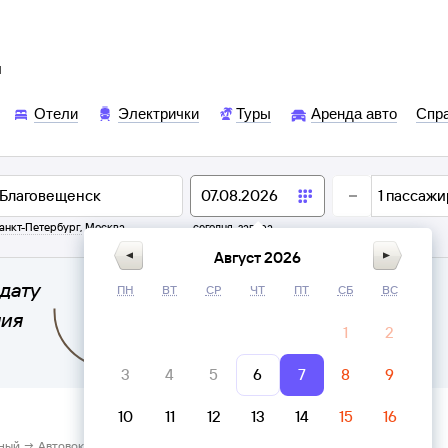
ы
Отели
Электрички
Туры
Аренда авто
Спр
1
пассажи
анкт-Петербург
,
Москва
сегодня,
завтра
Август 2026
дату
ПН
ВТ
СР
ЧТ
ПТ
СБ
ВС
ния
1
2
3
4
5
6
7
8
9
10
11
12
13
14
15
16
ный → Автовокзал Благовещенск