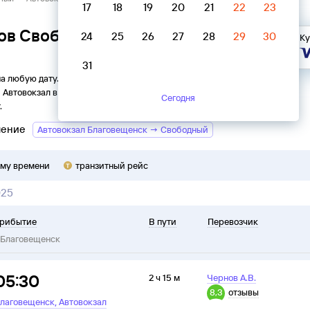
17
18
19
20
21
22
23
ов Свободный → Автовокзал
24
25
26
27
28
29
30
Ку
31
на любую дату. Вы можете узнать точное расписание
и
Автовокзал
в
Благовещенск
на
2026
год, выбрать удобный
Сегодня
.
ление
Автовокзал Благовещенск → Свободный
ому времени
транзитный рейс
025
рибытие
В пути
Перевозчик
Благовещенск
05:30
2 ч 15 м
Чернов А.В.
8,3
отзывы
,
лаговещенск
Автовокзал