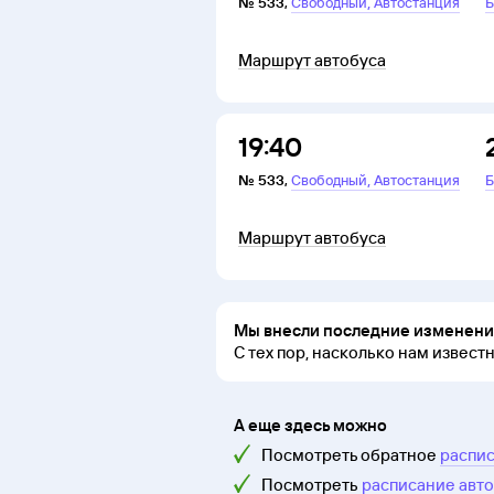
,
№
533
,
Свободный
Автостанция
Б
Маршрут автобуса
19:40
,
№
533
,
Свободный
Автостанция
Б
Маршрут автобуса
Мы внесли последние изменения
С тех пор, насколько нам извест
А еще здесь можно
Посмотреть обратное
распис
Посмотреть
расписание авт