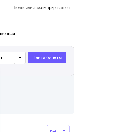
Войти
или
Зарегистрироваться
авочная
Найти билеты
р