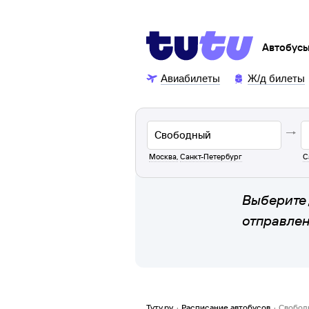
Автобус
Авиабилеты
Ж/д билеты
Москва
,
Санкт-Петербург
С
Выберите 
отправле
Туту.ру
·
Расписание автобусов
·
Свобод