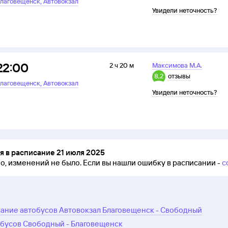
,
лаговещенск
Автовокзал
Увидели неточность?
22:00
2 ч 20 м
Максимова М.А.
8,2
отзывы
,
лаговещенск
Автовокзал
Увидели неточность?
 в расписание 21 июля 2025
но, изменений не было.
Если вы нашли ошибку в расписании -
с
ание автобусов Автовокзал Благовещенск - Свободный
обусов Свободный - Благовещенск