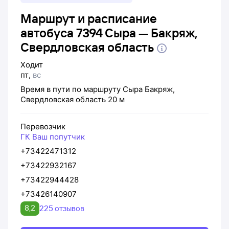
Маршрут и расписание
автобуса 7394 Сыра — Бакряж,
Свердловская область
Ходит
пт
,
вс
Время в пути по маршруту
Сыра
Бакряж,
Свердловская область
20 м
Перевозчик
ГК Ваш попутчик
+73422471312
+73422932167
+73422944428
+73426140907
8,2
225 отзывов