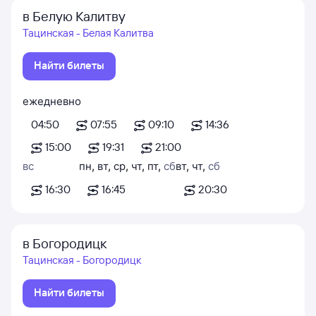
в Белую Калитву
Тацинская - Белая Калитва
Найти билеты
ежедневно
04:50
07:55
09:10
14:36
15:00
19:31
21:00
вс
пн
,
вт
,
ср
,
чт
,
пт
,
сб
вт
,
чт
,
сб
16:30
16:45
20:30
в Богородицк
Тацинская - Богородицк
Найти билеты