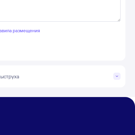
авила размещения
Быструха