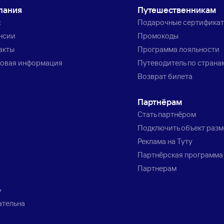
пания
Путешественникам
с
Подарочные сертифика
нсии
Промокоды
акты
Программа лояльности
овая информация
Путеводитель по страна
Возврат билета
Партнёрам
Стать партнёром
Подключить объект раз
Реклама на Туту
Партнёрская программа
Партнерам
»
ательна