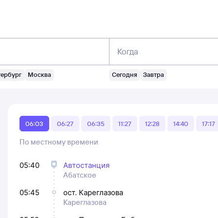
Когда
тербург
Москва
Сегодня
Завтра
06:03
06:27
06:35
11:27
12:28
14:40
17:17
По местному времени
05:40
Автостанция
Абатское
05:45
ост. Кареглазова
Кареглазова