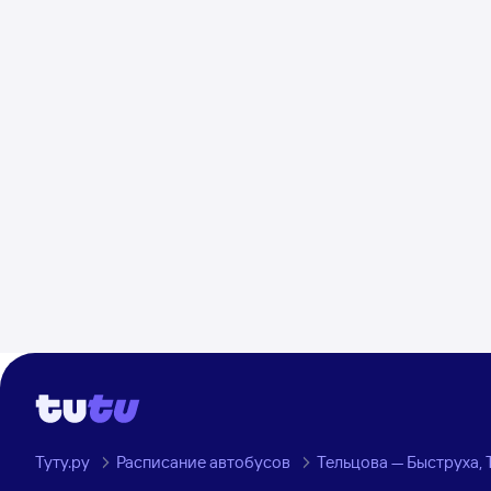
Туту.ру
Расписание автобусов
Тельцова — Быструха,