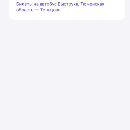
Билеты на автобус Быструха, Тюменская
область — Тельцова