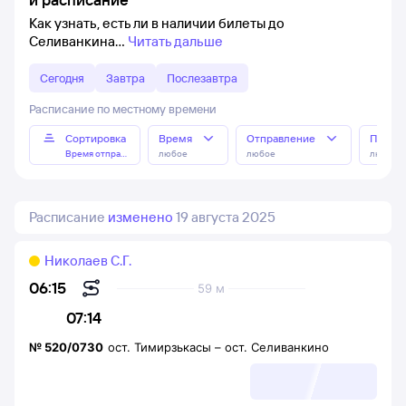
Как узнать, есть ли в наличии билеты до
Селиванкина
Читать дальше
Сегодня
Завтра
Послезавтра
Расписание по местному времени
Сортировка
Время
Отправление
Прибы
Время отправления
любое
любое
любое
Расписание
изменено
19 августа 2025
Николаев С.Г.
06:15
59 м
07:14
№
520/0730
ост. Тимирзькасы
–
ост. Селиванкино