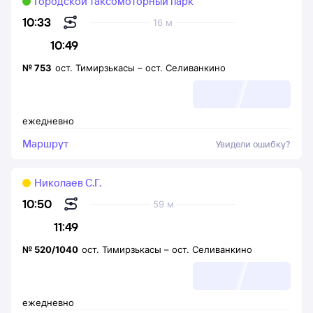
Городской таксомоторный парк
10:33
16 м
10:49
№
753
ост. Тимирзькасы
–
ост. Селиванкино
ежедневно
Маршрут
Увидели ошибку?
Николаев С.Г.
10:50
59 м
11:49
№
520/1040
ост. Тимирзькасы
–
ост. Селиванкино
ежедневно