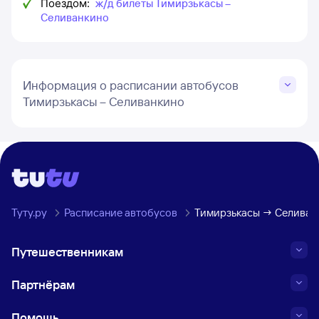
Поездом:
ж/д билеты Тимирзькасы –
Селиванкино
Информация о расписании автобусов
Тимирзькасы – Селиванкино
Туту.ру
Расписание автобусов
Тимирзькасы → Селиван
Путешественникам
Партнёрам
Помощь