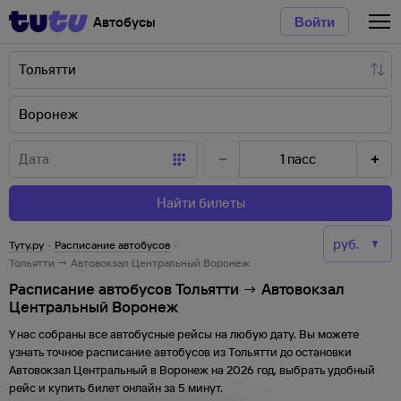
Автобусы
Войти
1
пасс
Найти билеты
Туту.ру
·
Расписание автобусов
·
Тольятти → Автовокзал Центральный Воронеж
Расписание автобусов Тольятти → Автовокзал
Центральный Воронеж
У нас собраны все автобусные рейсы на любую дату. Вы можете
узнать точное расписание автобусов из
Тольятти
до
остановки
Автовокзал Центральный
в
Воронеж
на
2026
год, выбрать удобный
рейс и купить билет онлайн за 5 минут.