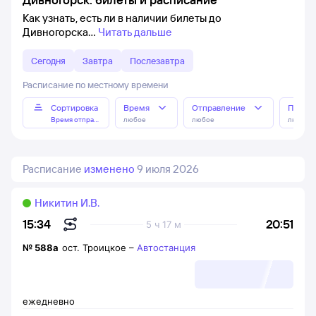
Как узнать, есть ли в наличии билеты до
Дивногорска
Читать дальше
Сегодня
Завтра
Послезавтра
Расписание по местному времени
Сортировка
Время
Отправление
Прибы
Время отправления
любое
любое
любое
Расписание
изменено
9 июля 2026
Никитин И.В.
20:51
15:34
5 ч 17 м
№
588а
ост. Троицкое
–
Автостанция
ежедневно