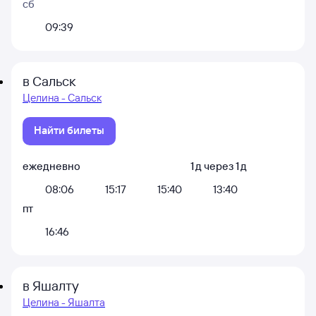
сб
09:39
в Сальск
Целина - Сальск
Найти билеты
ежедневно
1
д
через
1
д
08:06
15:17
15:40
13:40
пт
16:46
в Яшалту
Целина - Яшалта