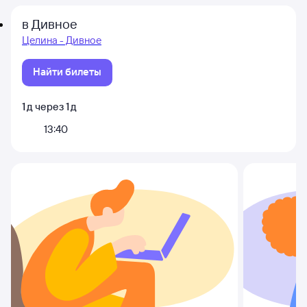
в Дивное
Целина - Дивное
Найти билеты
1
д
через
1
д
13:40