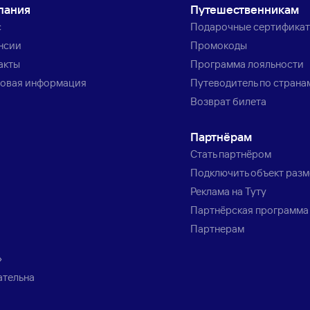
пания
Путешественникам
с
Подарочные сертифика
нсии
Промокоды
акты
Программа лояльности
овая информация
Путеводитель по страна
Возврат билета
Партнёрам
Стать партнёром
Подключить объект раз
Реклама на Туту
Партнёрская программа
Партнерам
»
ательна