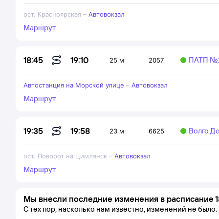
ост. Красноярская
–
Автовокзал
Маршрут
19:10
18:45
ПАТП №
25 м
2057
Автостанция на Морской улице
–
Автовокзал
Маршрут
19:58
19:35
Волго Д
23 м
6625
ост. Поворот на Цимлянск
–
Автовокзал
Маршрут
Мы внесли последние изменения в расписание 1
С тех пор, насколько нам известно, изменений не было.