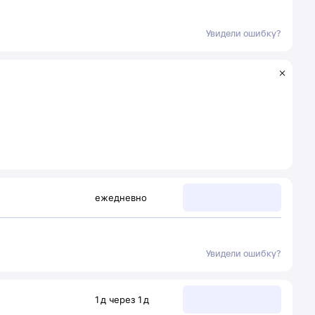
Увидели ошибку?
ежедневно
Увидели ошибку?
1
д
через
1
д