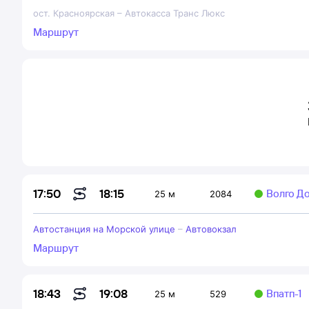
ост. Красноярская
–
Автокасса Транс Люкс
Маршрут
18:15
17:50
Волго Д
25 м
2084
Автостанция на Морской улице
–
Автовокзал
Маршрут
19:08
18:43
Впатп-1
25 м
529