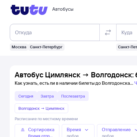
Автобусы
Откуда
Куда
Москва
Санкт-Петербург
Санкт-Пе
Автобус Цимлянск → Волгодонск: 
Как узнать, есть ли в наличии билеты до Волгодонска
Ч
Сегодня
Завтра
Послезавтра
Волгодонск
→
Цимлянск
Расписание по местному времени
Сортировка
Время
Отправление
Время отправления
любое
любое