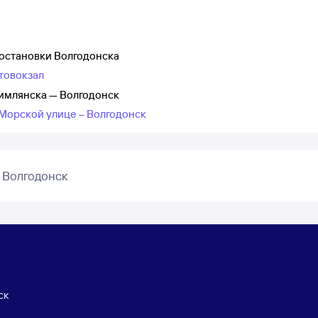
 остановки Волгодонска
товокзал
Цимлянска — Волгодонск
 Морской улице – Волгодонск
 Волгодонск
ск