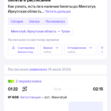
Как узнать, есть ли в наличии билеты до Мингатуя,
Иркутская область
Читать дальше
Сегодня
Завтра
Послезавтра
Мингатуй, Иркутская область
→
Тулун
Расписание по местному времени
Сортировка
Время
Отправление
Прибы
Время отправления
любое
любое
любое
Расписание
изменено
14 июля 2026
2 перевозчика
02:15
01:22
53 м
№
608
Автостанция
–
ост. Мингатуй