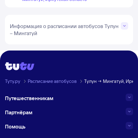
Информация о расписании автобусов Тулун
– Мингатуй
Туту.ру
Расписание автобусов
Тулун → Мингатуй, Ирку
Путешественникам
Партнёрам
Помощь