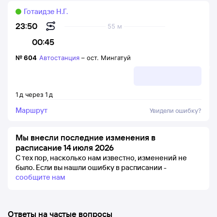
Готаидзе Н.Г.
23:50
55 м
00:45
№
604
Автостанция
–
ост. Мингатуй
1
д
через
1
д
Маршрут
Увидели ошибку?
Мы внесли последние изменения в
расписание 14 июля 2026
С тех пор, насколько нам известно, изменений не
было.
Если вы нашли ошибку в расписании -
сообщите нам
Ответы на частые вопросы