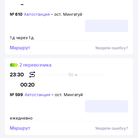
–
№
610
Автостанция
–
ост. Мингатуй
1
д
через
1
д
Маршрут
Увидели ошибку?
2 перевозчика
23:30
50 м
00:20
№
599
Автостанция
–
ост. Мингатуй
ежедневно
Маршрут
Увидели ошибку?