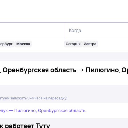
Когда
тербург
Москва
Сегодня
Завтра
, Оренбургская область
→
Пилюгино, О
етуем заложить 3–4 часа на пересадку.
улук — Пилюгино, Оренбургская область
к работает Туту