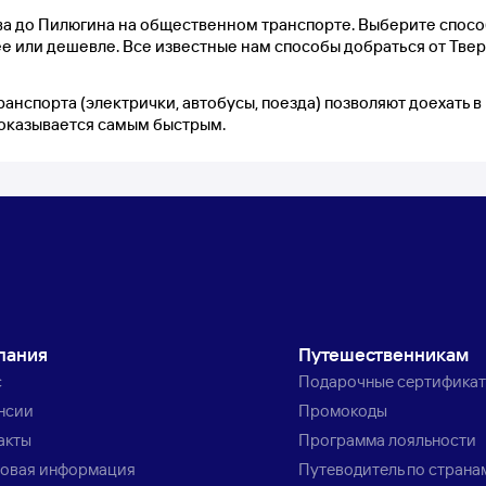
ва до Пилюгина на общественном транспорте. Выберите спосо
е или дешевле. Все известные нам способы добраться от Твер
ранспорта (электрички, автобусы, поезда) позволяют доехать
 оказывается самым быстрым.
пания
Путешественникам
с
Подарочные сертифика
нсии
Промокоды
акты
Программа лояльности
овая информация
Путеводитель по страна