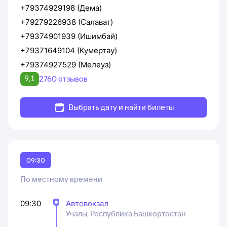
+79374929198 (Дема)
+79279226938 (Салават)
+79374901939 (Ишимбай)
+79371649104 (Кумертау)
+79374927529 (Мелеуз)
9,1
2760 отзывов
Выбрать дату и найти билеты
09:30
По местному времени
09:30
Автовокзал
Учалы, Республика Башкортостан