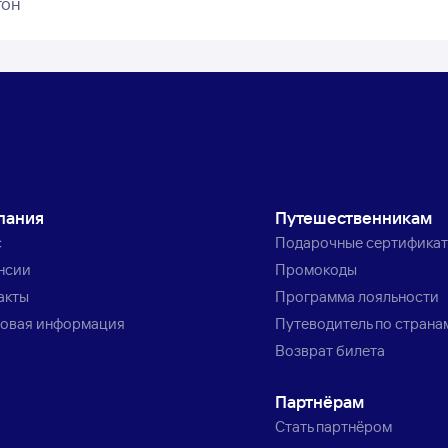
гон
пания
Путешественникам
с
Подарочные сертифика
нсии
Промокоды
акты
Программа лояльности
овая информация
Путеводитель по страна
Возврат билета
Партнёрам
Стать партнёром