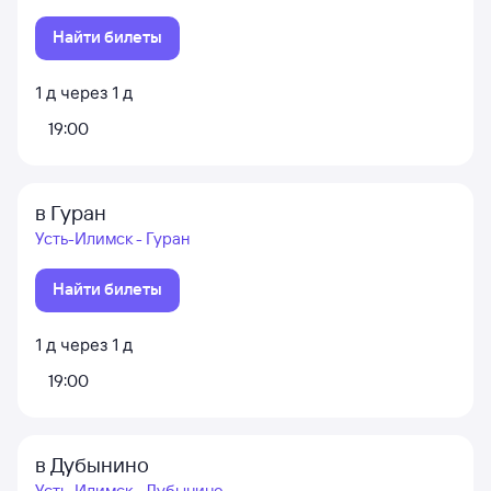
Найти билеты
1
д
через
1
д
19:00
в Гуран
Усть-Илимск - Гуран
Найти билеты
1
д
через
1
д
19:00
в Дубынино
Усть-Илимск - Дубынино