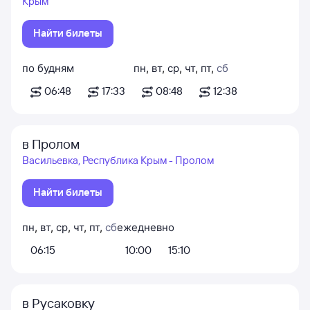
Крым
Найти билеты
по будням
пн
,
вт
,
ср
,
чт
,
пт
,
сб
06:48
17:33
08:48
12:38
в Пролом
Васильевка, Республика Крым - Пролом
Найти билеты
пн
,
вт
,
ср
,
чт
,
пт
,
сб
ежедневно
06:15
10:00
15:10
в Русаковку