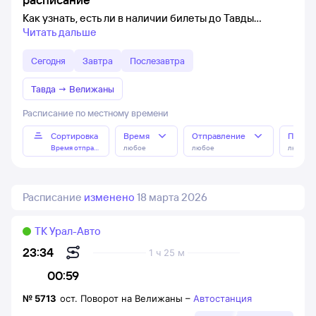
Как узнать, есть ли в наличии билеты до Тавды
Читать дальше
Сегодня
Завтра
Послезавтра
Тавда
→
Велижаны
Расписание по местному времени
Сортировка
Время
Отправление
Прибы
Время отправления
любое
любое
любое
Расписание
изменено
18 марта 2026
ТК Урал-Авто
23:34
1 ч 25 м
00:59
№
5713
ост. Поворот на Велижаны
–
Автостанция