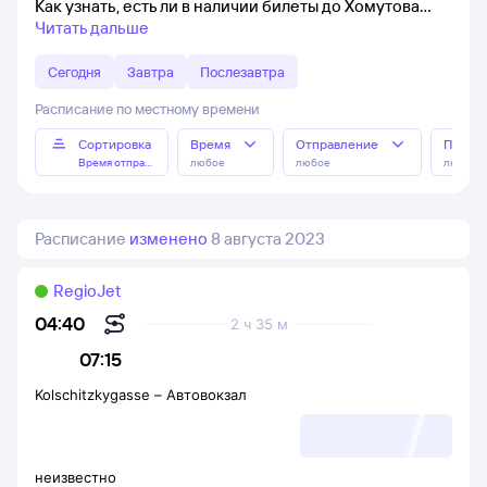
Как узнать, есть ли в наличии билеты до Хомутова
Читать дальше
Сегодня
Завтра
Послезавтра
Расписание по местному времени
Сортировка
Время
Отправление
Прибы
Время отправления
любое
любое
любое
Расписание
изменено
8 августа 2023
RegioJet
04:40
2 ч 35 м
07:15
Kolschitzkygasse
–
Автовокзал
неизвестно