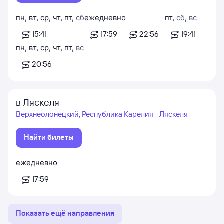
пн
,
вт
,
ср
,
чт
,
пт
,
сб
ежедневно
пт
,
сб
,
вс
15:41
17:59
22:56
19:41
пн
,
вт
,
ср
,
чт
,
пт
,
вс
20:56
в Ляскеля
Верхнеолонецкий, Республика Карелия - Ляскеля
Найти билеты
ежедневно
17:59
Показать ещё направления