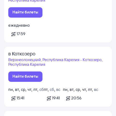
Республика Карелия
Найти билеты
ежедневно
17:59
в Коткозеро
Верхнеолонецкий, Республика Карелия - Коткозеро,
Республика Карелия
Найти билеты
пн
,
вт
,
ср
,
чт
,
пт
,
сб
пт
,
сб
,
вс
пн
,
вт
,
ср
,
чт
,
пт
,
вс
15:41
19:41
20:56