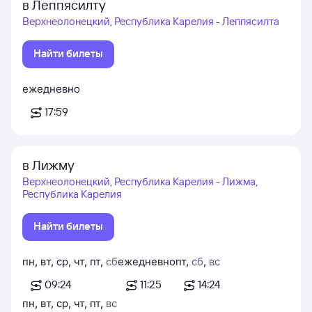
в Леппясилту
Верхнеолонецкий, Республика Карелия - Леппясилта
Найти билеты
ежедневно
17:59
в Лижму
Верхнеолонецкий, Республика Карелия - Лижма,
Республика Карелия
Найти билеты
пн
,
вт
,
ср
,
чт
,
пт
,
сб
ежедневно
пт
,
сб
,
вс
09:24
11:25
14:24
пн
,
вт
,
ср
,
чт
,
пт
,
вс