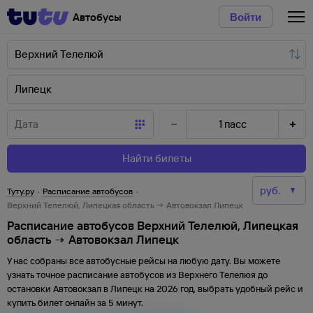
Автобусы
Войти
1
пасс
Найти билеты
Туту.ру
·
Расписание автобусов
·
Верхний Телелюй, Липецкая область → Автовокзал Липецк
Расписание автобусов Верхний Телелюй, Липецкая
область → Автовокзал Липецк
У нас собраны все автобусные рейсы на любую дату. Вы можете
узнать точное расписание автобусов из
Верхнего Телелюя
до
остановки
Автовокзал
в
Липецк
на
2026
год, выбрать удобный рейс и
купить билет онлайн за 5 минут.