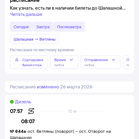
Как узнать, есть ли в наличии билеты до Шалашной
Читать дальше
Сегодня
Завтра
Послезавтра
Шалашная
→
Ветляны
Расписание по местному времени
Сортировка
Время
Отправление
Прибы
Время отправления
любое
любое
любое
Расписание
изменено
26 марта 2026
Дизель
07:57
10 м
08:07
№
644а
ост. Ветляны (поворот)
–
ост. Отворот на
Шалашную