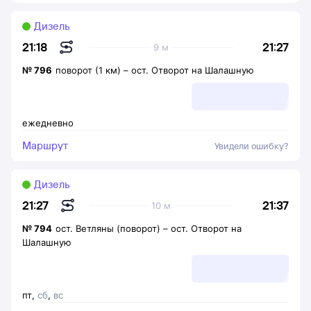
Дизель
21:27
21:18
9 м
№
796
поворот (1 км)
–
ост. Отворот на Шалашную
ежедневно
Маршрут
Увидели ошибку?
Дизель
21:37
21:27
10 м
№
794
ост. Ветляны (поворот)
–
ост. Отворот на
Шалашную
пт
,
сб
,
вс