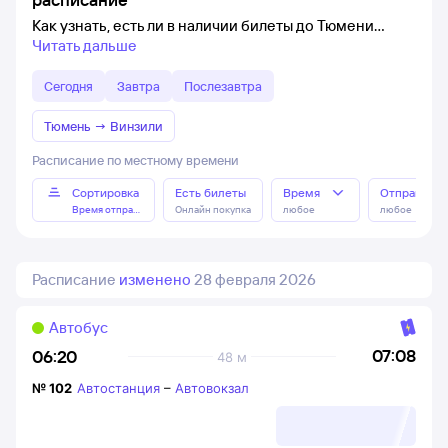
Как узнать, есть ли в наличии билеты до Тюмени
Читать дальше
Сегодня
Завтра
Послезавтра
Тюмень
→
Винзили
Расписание по местному времени
Сортировка
Есть билеты
Время
Отправлен
Время отправления
Онлайн покупка
любое
любое
Расписание
изменено
28 февраля 2026
Автобус
07:08
06:20
48 м
№
102
Автостанция
–
Автовокзал