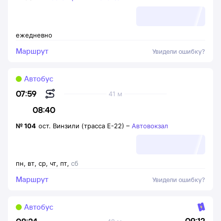
ежедневно
Маршрут
Увидели ошибку?
Автобус
07:59
41 м
08:40
№
104
ост. Винзили (трасса Е-22)
–
Автовокзал
пн
,
вт
,
ср
,
чт
,
пт
,
сб
Маршрут
Увидели ошибку?
Автобус
09:12