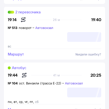
2 перевозчика
19:40
19:14
26 м
№
513
поворот
–
Автовокзал
вс
Маршрут
Увидели ошибку?
Автобус
20:25
19:44
41 м
№
104
ост. Винзили (трасса Е-22)
–
Автовокзал
пн
,
вт
,
ср
,
чт
,
пт
,
сб