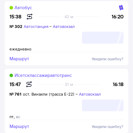
Автобус
16:20
15:38
42 м
№
302
Автостанция
–
Автовокзал
ежедневно
Маршрут
Увидели ошибку?
Исетскпассажиравтотранс
16:18
15:47
31 м
№
761
ост. Винзили (трасса Е-22)
–
Автовокзал
пт
,
вс
Маршрут
Увидели ошибку?