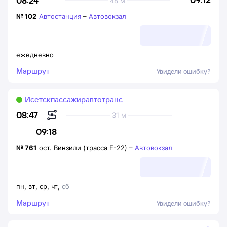
08:24
48 м
№
102
Автостанция
–
Автовокзал
ежедневно
Маршрут
Увидели ошибку?
Исетскпассажиравтотранс
08:47
31 м
09:18
№
761
ост. Винзили (трасса Е-22)
–
Автовокзал
пн
,
вт
,
ср
,
чт
,
сб
Маршрут
Увидели ошибку?