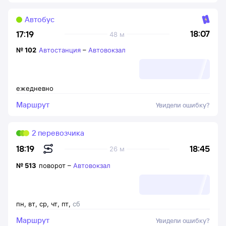
Автобус
18:07
17:19
48 м
№
102
Автостанция
–
Автовокзал
ежедневно
Маршрут
Увидели ошибку?
2 перевозчика
18:45
18:19
26 м
№
513
поворот
–
Автовокзал
пн
,
вт
,
ср
,
чт
,
пт
,
сб
Маршрут
Увидели ошибку?