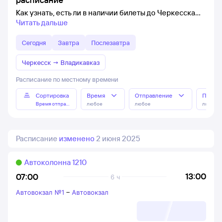
Как узнать, есть ли в наличии билеты до Черкесска
Читать дальше
Сегодня
Завтра
Послезавтра
Черкесск
→
Владикавказ
Расписание по местному времени
Сортировка
Время
Отправление
Прибы
Время отправления
любое
любое
любое
Расписание
изменено
2 июня 2025
Автоколонна 1210
13:00
07:00
6 ч
Автовокзал №1
–
Автовокзал