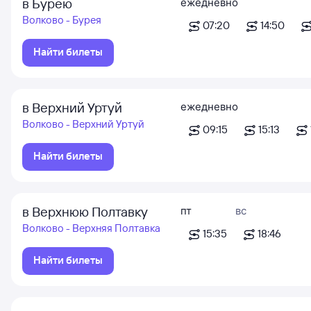
в Бурею
ежедневно
Волково - Бурея
07:20
14:50
Найти билеты
в Верхний Уртуй
ежедневно
Волково - Верхний Уртуй
09:15
15:13
Найти билеты
в Верхнюю Полтавку
пт
вс
Волково - Верхняя Полтавка
15:35
18:46
Найти билеты