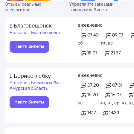
Отзывы реальных
Управляйте заказами
пассажиров
в личном кабинете
в Благовещенск
ежедневно
Волково - Благовещенск
07:40
09:07
сб
пт
,
вс
Найти билеты
18:07
21:37
в Борисоглебку
ежедневно
Волково - Борисоглебка,
07:20
07:31
Амурская область
15:20
16:07
Найти билеты
вс
пн
,
вт
,
ср
,
чт
,
пт
14:17
14:33