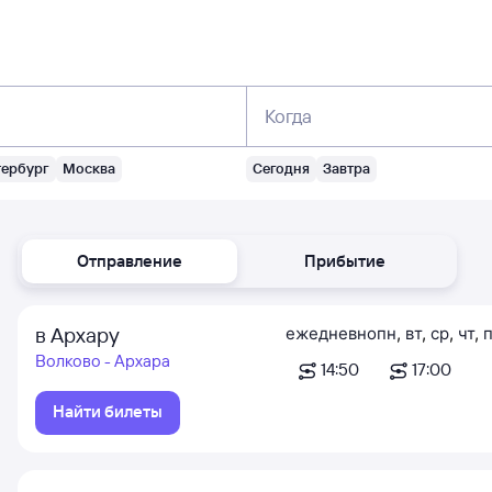
Когда
тербург
Москва
Сегодня
Завтра
Отправление
Прибытие
в Архару
ежедневно
пн
,
вт
,
ср
,
чт
,
п
Волково - Архара
14:50
17:00
Найти билеты