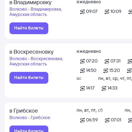
в Владимировку
ежедневно
Волково - Владимировка,
09:07
10:09
Амурская область
Найти билеты
в Воскресеновку
ежедневно
Волково - Воскресеновка,
07:20
07:31
Амурская область
14:50
15:20
Найти билеты
вс
пн
,
вт
,
ср
,
чт
,
пт
14:17
14:33
в Грибское
пн
,
вт
,
пт
,
сб
пн
Волково - Грибское
06:59
07:01
Найти билеты