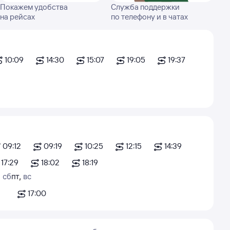
Покажем удобства
Служба поддержки
на рейсах
по телефону и в чатах
10:09
14:30
15:07
19:05
19:37
09:12
09:19
10:25
12:15
14:39
17:29
18:02
18:19
,
сб
пт
,
вс
17:00