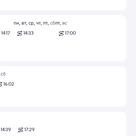
пн
,
вт
,
ср
,
чт
,
пт
,
сб
пт
,
вс
14:17
14:33
17:00
,
сб
16:02
14:39
17:29