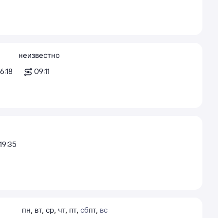
неизвестно
16:18
09:11
19:35
пн
,
вт
,
ср
,
чт
,
пт
,
сб
пт
,
вс