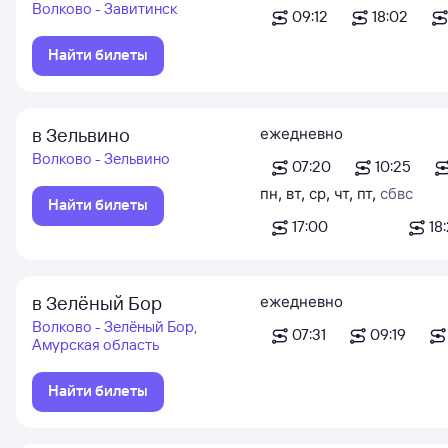
Волково - Завитинск
09:12
18:02
Найти билеты
в Зельвино
ежедневно
Волково - Зельвино
07:20
10:25
пн
,
вт
,
ср
,
чт
,
пт
,
сб
вс
Найти билеты
17:00
18:
в Зелёный Бор
ежедневно
Волково - Зелёный Бор,
07:31
09:19
Амурская область
Найти билеты