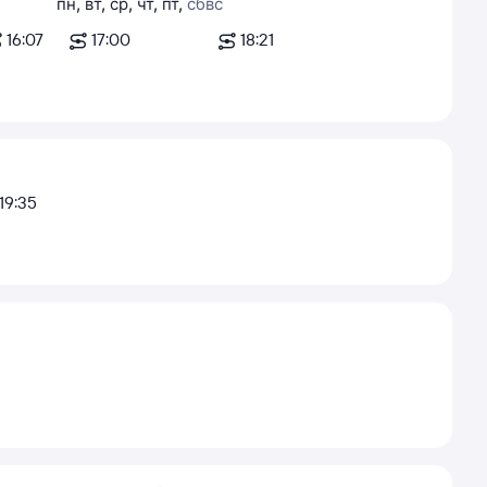
пн
,
вт
,
ср
,
чт
,
пт
,
сб
вс
16:07
17:00
18:21
19:35