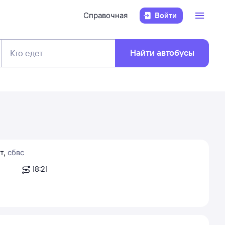
Справочная
Войти
Найти автобусы
Кто едет
т
,
сб
вс
18:21