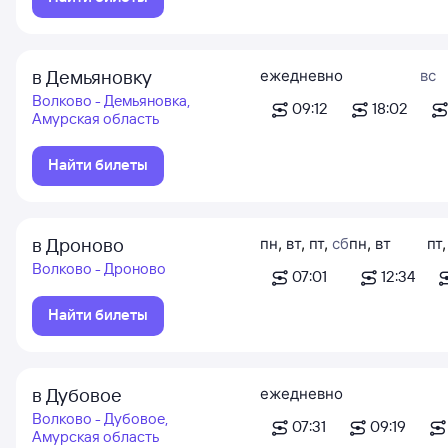
в Демьяновку
ежедневно
вс
Волково - Демьяновка,
09:12
18:02
Амурская область
Найти билеты
в Дроново
пн
,
вт
,
пт
,
сб
пн
,
вт
пт
Волково - Дроново
07:01
12:34
Найти билеты
в Дубовое
ежедневно
Волково - Дубовое,
07:31
09:19
Амурская область