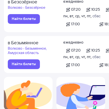
в Безозёрное
ежедневно
Волково - Безозёрное
07:20
10:25
пн
,
вт
,
ср
,
чт
,
пт
,
сб
вс
Найти билеты
17:00
18:
в Безымянное
ежедневно
Волково - Безымянное,
07:20
10:25
Амурская область
пн
,
вт
,
ср
,
чт
,
пт
,
сб
вс
Найти билеты
17:00
18: