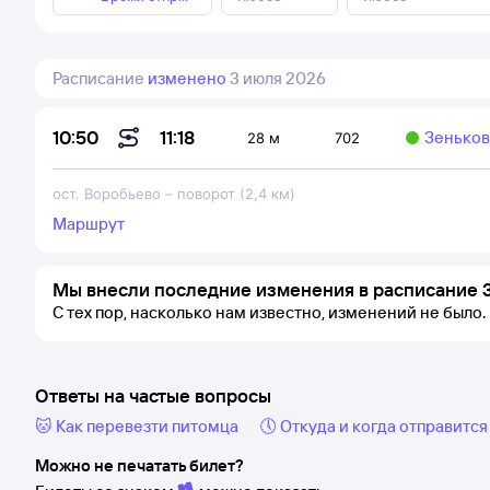
Расписание
изменено
3 июля 2026
11:18
10:50
Зенькови
28 м
702
ост. Воробьево
–
поворот (2,4 км)
Маршрут
Мы внесли последние изменения в расписание 
С тех пор, насколько нам известно, изменений не было.
Ответы на частые вопросы
🐱 Как перевезти питомца
🕔 Откуда и когда отправится
Можно не печатать билет?