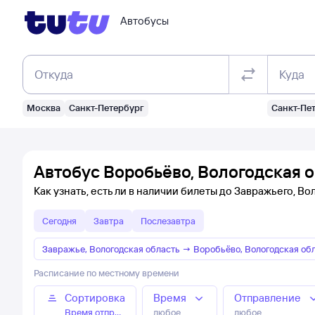
Автобусы
Откуда
Куда
Москва
Санкт-Петербург
Санкт-Пе
Автобус Воробьёво, Вологодская о
Как узнать, есть ли в наличии билеты до Завражьего, В
Сегодня
Завтра
Послезавтра
Завражье, Вологодская область
→
Воробьёво, Вологодская об
Расписание по местному времени
Сортировка
Время
Отправление
Время отправления
любое
любое