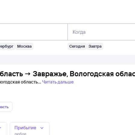
Когда
тербург
Москва
Сегодня
Завтра
бласть → Завражье, Вологодская облас
ологодская область
Читать дальше
ласть
Прибытие
любое