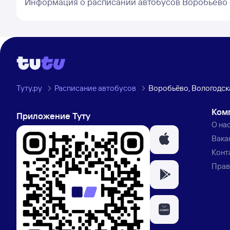
Информация о расписании автобусов Воробьёво 
Туту.ру
Расписание автобусов
Воробьёво, Вологодск
Ком
Приложение Туту
О на
Вака
Конт
Прав