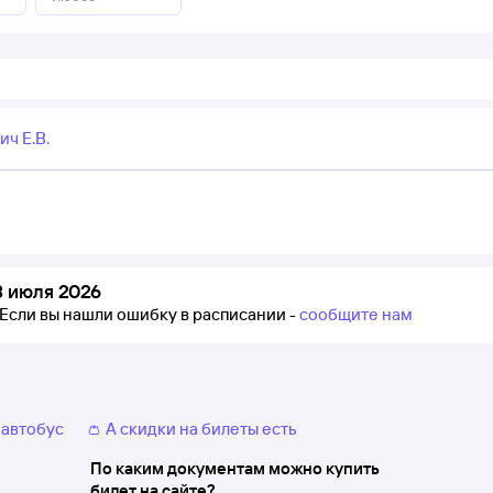
ч Е.В.
3 июля 2026
Если вы нашли ошибку в расписании -
сообщите нам
 автобус
👛 А скидки на билеты есть
По каким документам можно купить
билет на сайте?