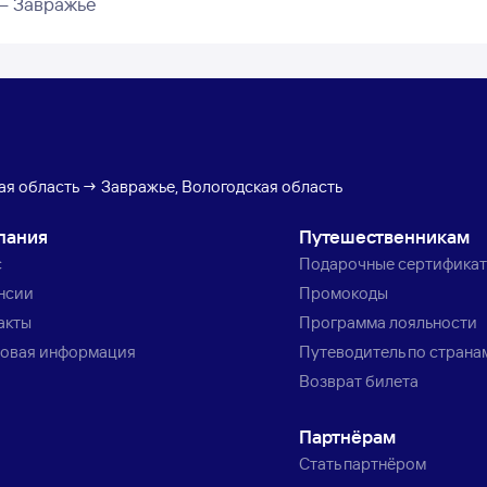
– Завражье
ая область → Завражье, Вологодская область
пания
Путешественникам
с
Подарочные сертифика
нсии
Промокоды
акты
Программа лояльности
овая информация
Путеводитель по страна
Возврат билета
Партнёрам
Стать партнёром