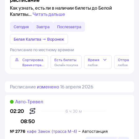
Как узнать, есть ли в наличии билеты до Белой
Калитвы
Читать дальше
Сегодня
Завтра
Послезавтра
Белая Калитва
→
Воронеж
Расписание по местному времени
Сортировка
Есть билеты
Время
Отправлен
Время отправления
Онлайн покупка
любое
любое
Расписание
изменено
16 апреля 2026
Авто-Тревел
02:20
6 ч 30 м
08:50
№
2776
кафе Замок (трасса М-4)
–
Автостанция