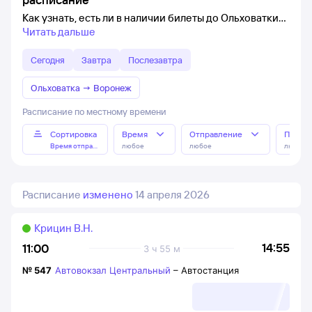
Как узнать, есть ли в наличии билеты до Ольховатки
Читать дальше
Сегодня
Завтра
Послезавтра
Ольховатка
→
Воронеж
Расписание по местному времени
Сортировка
Время
Отправление
Прибы
Время отправления
любое
любое
любое
Расписание
изменено
14 апреля 2026
Крицин В.Н.
14:55
11:00
3 ч 55 м
№
547
Автовокзал Центральный
–
Автостанция