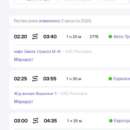
Расписание
изменено
3 августа 2026
03:40
02:20
Авто-Т
1 ч 20 м
2776
кафе Замок (трасса М-4)
–
АЗС Роснефть
Маршрут
03:55
02:25
Горизон
1 ч 30 м
Ж/д вокзал Воронеж-1
–
АЗС Роснефть
Маршрут
04:35
03:00
Евротр
1 ч 35 м