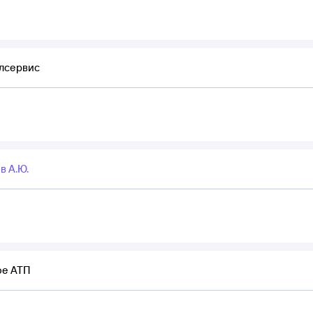
лсервис
в А.Ю.
ое АТП