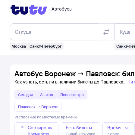
Автобусы
Откуда
Куда
Москва
Санкт-Петербург
Санкт-Пе
Автобус Воронеж → Павловск: бил
Как узнать, есть ли в наличии билеты до Павловска
Чит
Сегодня
Завтра
Послезавтра
Павловск
→
Воронеж
Расписание по местному времени
Сортировка
Есть билеты
Время
Время отправления
Онлайн покупка
любое