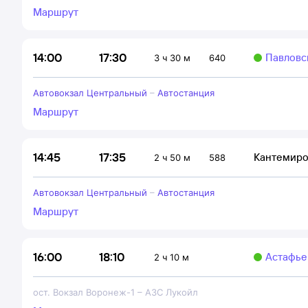
Маршрут
17:30
14:00
Павловс
3 ч 30 м
640
Автовокзал Центральный
–
Автостанция
Маршрут
17:35
14:45
Кантемиро
2 ч 50 м
588
Автовокзал Центральный
–
Автостанция
Маршрут
18:10
16:00
Астафьев
2 ч 10 м
ост. Вокзал Воронеж-1
–
АЗС Лукойл