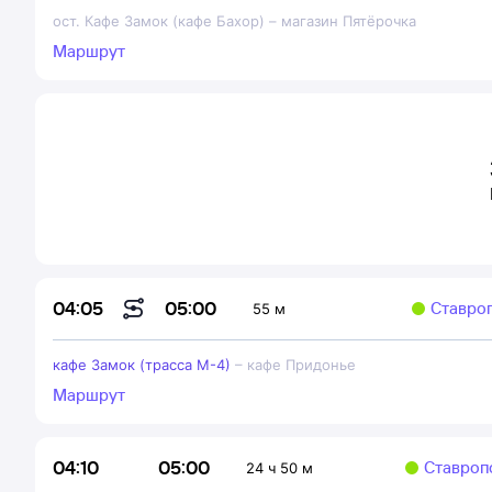
ост. Кафе Замок (кафе Бахор)
–
магазин Пятёрочка
Маршрут
05:00
04:05
Ставро
55 м
кафе Замок (трасса М-4)
–
кафе Придонье
Маршрут
05:00
04:10
Ставроп
24 ч 50 м