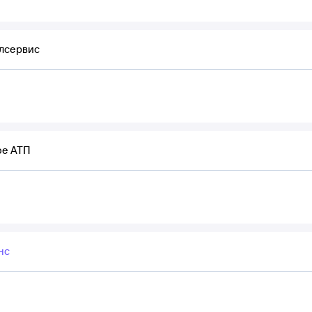
лсервис
ое АТП
нс