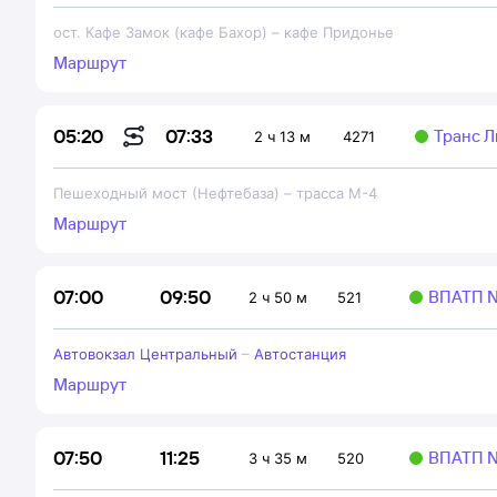
ост. Кафе Замок (кафе Бахор)
–
кафе Придонье
Маршрут
07:33
05:20
Транс 
2 ч 13 м
4271
Пешеходный мост (Нефтебаза)
–
трасса М-4
Маршрут
09:50
07:00
ВПАТП 
2 ч 50 м
521
Автовокзал Центральный
–
Автостанция
Маршрут
11:25
07:50
ВПАТП 
3 ч 35 м
520