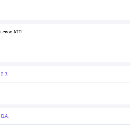
вское АТП
В.В.
Д.А.