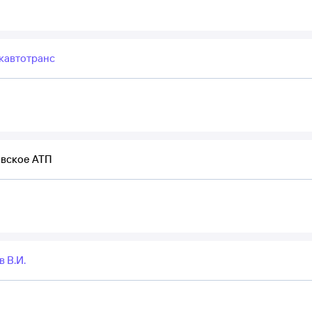
кавтотранс
вское АТП
 В.И.