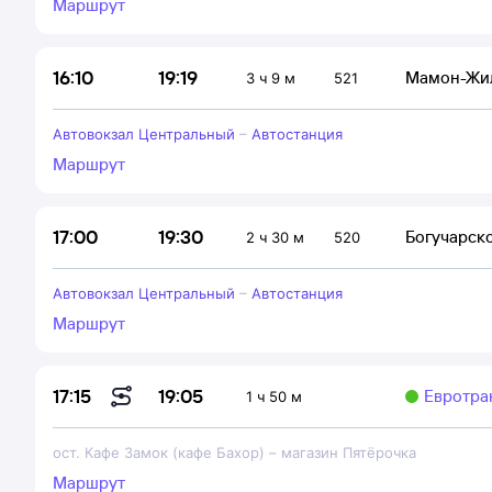
Маршрут
19:19
16:10
Мамон-Жи
3 ч 9 м
521
Автовокзал Центральный
–
Автостанция
Маршрут
19:30
17:00
Богучарск
2 ч 30 м
520
Автовокзал Центральный
–
Автостанция
Маршрут
19:05
17:15
Евротра
1 ч 50 м
ост. Кафе Замок (кафе Бахор)
–
магазин Пятёрочка
Маршрут