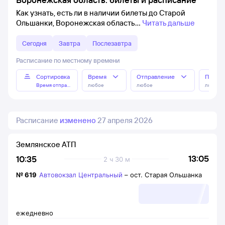
Как узнать, есть ли в наличии билеты до Старой
Ольшанки, Воронежская область
Читать дальше
Сегодня
Завтра
Послезавтра
Расписание по местному времени
Сортировка
Время
Отправление
Прибы
Время отправления
любое
любое
любое
Расписание
изменено
27 апреля 2026
Землянское АТП
13:05
10:35
2 ч 30 м
№
619
Автовокзал Центральный
–
ост. Старая Ольшанка
ежедневно