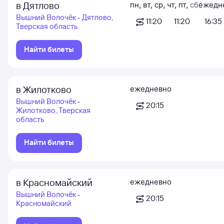
в Дятлово
пн
,
вт
,
ср
,
чт
,
пт
,
сб
ежедн
Вышний Волочёк - Дятлово,
11:20
11:20
16:35
Тверская область
Найти билеты
в Жилотково
ежедневно
Вышний Волочёк -
20:15
Жилотково, Тверская
область
Найти билеты
в Красномайский
ежедневно
Вышний Волочёк -
20:15
Красномайский