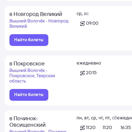
в Новгород Великий
ср
,
вс
Вышний Волочёк - Новгород
09:00
Великий
Найти билеты
в Покровское
ежедневно
Вышний Волочёк -
20:15
Покровское, Тверская
область
Найти билеты
в Починок-
пн
,
вт
,
ср
,
чт
,
пт
,
сб
ежедн
Овсищенский
11:20
11:20
16:35
Вышний Волочёк - Починок-