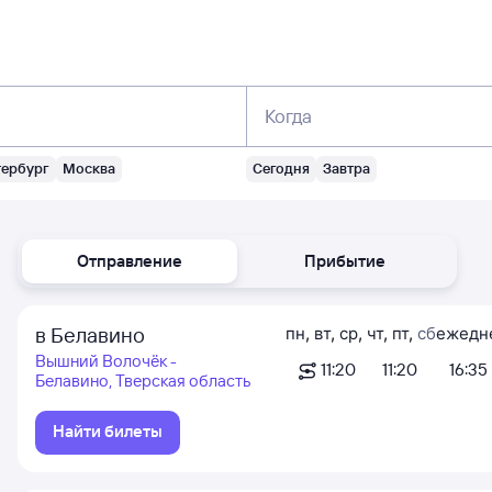
Когда
тербург
Москва
Сегодня
Завтра
Отправление
Прибытие
в Белавино
пн
,
вт
,
ср
,
чт
,
пт
,
сб
ежедн
Вышний Волочёк -
11:20
11:20
16:35
Белавино, Тверская область
Найти билеты