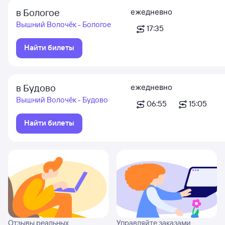
в Бологое
ежедневно
Вышний Волочёк - Бологое
17:35
Найти билеты
в Будово
ежедневно
Вышний Волочёк - Будово
06:55
15:05
Найти билеты
Отзывы реальных
Управляйте заказами