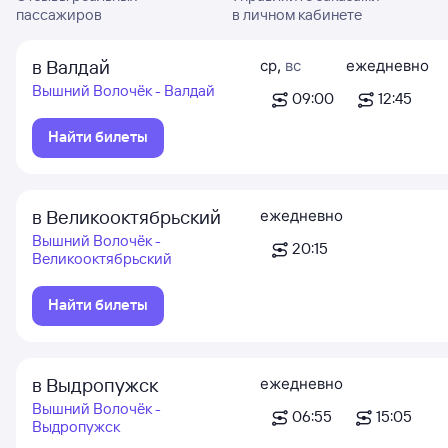
пассажиров
в личном кабинете
в Валдай
ср
,
вс
ежедневно
Вышний Волочёк - Валдай
09:00
12:45
Найти билеты
в Великооктябрьский
ежедневно
Вышний Волочёк -
20:15
Великооктябрьский
Найти билеты
в Выдропужск
ежедневно
Вышний Волочёк -
06:55
15:05
Выдропужск