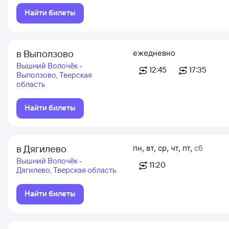
Найти билеты
в Выползово
ежедневно
Вышний Волочёк -
12:45
17:35
Выползово, Тверская
область
Найти билеты
в Дягилево
пн
,
вт
,
ср
,
чт
,
пт
,
сб
Вышний Волочёк -
11:20
Дягилево, Тверская область
Найти билеты