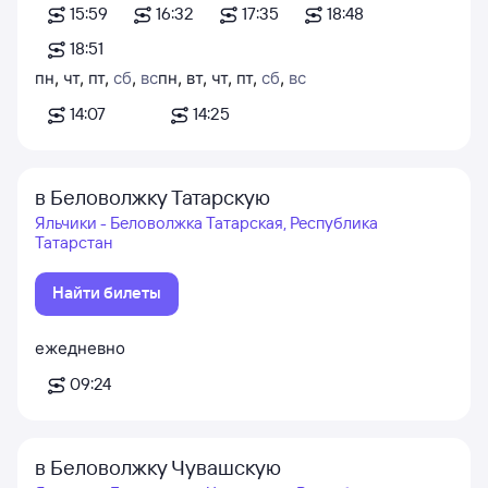
15:59
16:32
17:35
18:48
18:51
пн
,
чт
,
пт
,
сб
,
вс
пн
,
вт
,
чт
,
пт
,
сб
,
вс
14:07
14:25
в Беловолжку Татарскую
Яльчики - Беловолжка Татарская, Республика
Татарстан
Найти билеты
ежедневно
09:24
в Беловолжку Чувашскую