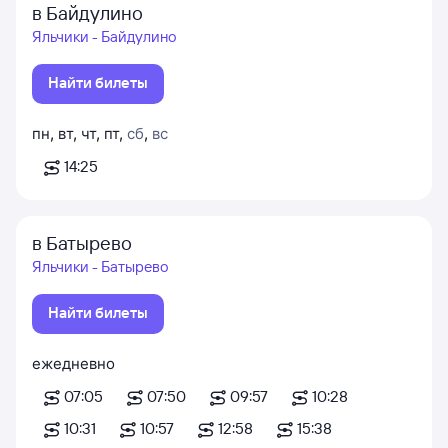
в Байдулино
Яльчики - Байдулино
Найти билеты
пн
,
вт
,
чт
,
пт
,
сб
,
вс
14:25
в Батырево
Яльчики - Батырево
Найти билеты
ежедневно
07:05
07:50
09:57
10:28
10:31
10:57
12:58
15:38