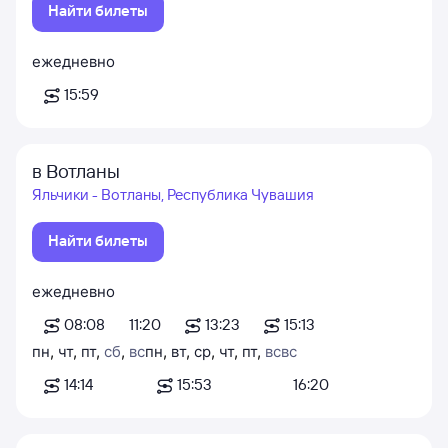
Найти билеты
ежедневно
15:59
в Вотланы
Яльчики - Вотланы, Республика Чувашия
Найти билеты
ежедневно
08:08
11:20
13:23
15:13
пн
,
чт
,
пт
,
сб
,
вс
пн
,
вт
,
ср
,
чт
,
пт
,
вс
вс
14:14
15:53
16:20