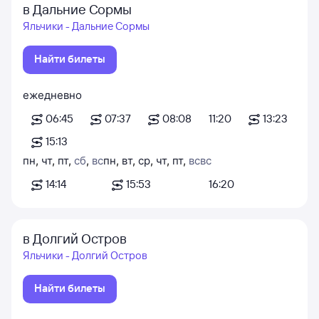
в Дальние Сормы
Яльчики - Дальние Сормы
Найти билеты
ежедневно
06:45
07:37
08:08
11:20
13:23
15:13
пн
,
чт
,
пт
,
сб
,
вс
пн
,
вт
,
ср
,
чт
,
пт
,
вс
вс
14:14
15:53
16:20
в Долгий Остров
Яльчики - Долгий Остров
Найти билеты