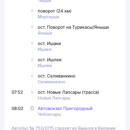
Тиуши
поворот (24 км)
Моргауши
ост. Поворот на Турикасы/Яныши
Яныши
ост. Ишаки
Ишаки
ост. Ишлеи
Ишлеи
ост. Селиванкино
Селиванкино
07:52
ост. Новые Лапсары (трасса)
Новые Лапсары
08:02
Автовокзал Пригородный
Чебоксары
Автобус № 753/0715 следует из Яманов в Верхние