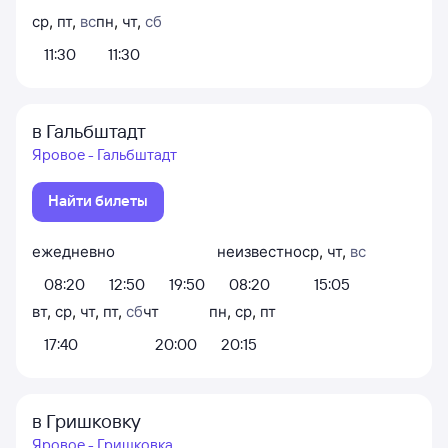
ср
,
пт
,
вс
пн
,
чт
,
сб
11:30
11:30
в Гальбштадт
Яровое - Гальбштадт
Найти билеты
ежедневно
неизвестно
ср
,
чт
,
вс
08:20
12:50
19:50
08:20
15:05
вт
,
ср
,
чт
,
пт
,
сб
чт
пн
,
ср
,
пт
17:40
20:00
20:15
в Гришковку
Яровое - Гришковка