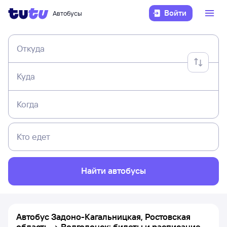
Войти
Автобусы
Откуда
Куда
Когда
Кто едет
Найти автобусы
Автобус Задоно-Кагальницкая, Ростовская
область → Волгодонск: билеты и расписание