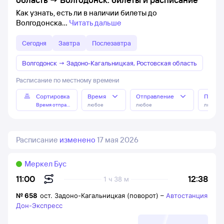
Как узнать, есть ли в наличии билеты до
Волгодонска
Читать дальше
Сегодня
Завтра
Послезавтра
Волгодонск
→
Задоно-Кагальницкая, Ростовская область
Расписание по местному времени
Сортировка
Время
Отправление
Прибы
Время отправления
любое
любое
любое
Расписание
изменено
17 мая 2026
Меркел Бус
12:38
11:00
1 ч 38 м
№
658
ост. Задоно-Кагальницкая (поворот)
–
Автостанция
Дон-Экспресс