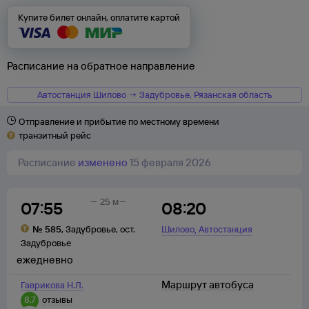
Купите билет онлайн, оплатите картой
Расписание на обратное направление
Автостанция Шилово → Задубровье, Рязанская область
Отправление и прибытие по местному времени
транзитный рейс
Расписание
изменено
15 февраля 2026
25 м
07:55
08:20
,
№
585
,
Задубровье
,
ост.
Шилово
Автостанция
Задубровье
ежедневно
Маршрут автобуса
Гаврикова Н.Л.
8,7
отзывы