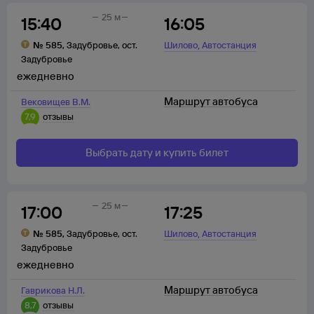
25 м
15:40
16:05
,
№
585
,
Задубровье
,
ост.
Шилово
Автостанция
Задубровье
ежедневно
Маршрут автобуса
Вековищев В.М.
7,9
отзывы
Выбрать дату и купить билет
25 м
17:00
17:25
,
№
585
,
Задубровье
,
ост.
Шилово
Автостанция
Задубровье
ежедневно
Маршрут автобуса
Гаврикова Н.Л.
8,7
отзывы