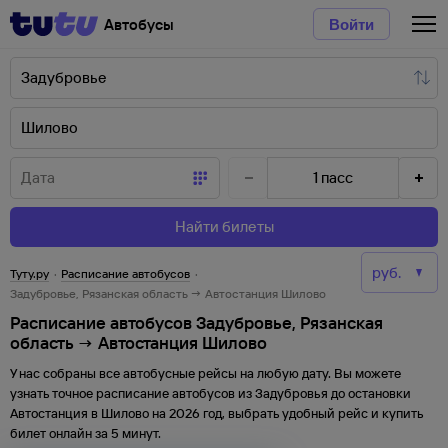
Автобусы
Войти
1
пасс
Найти билеты
Туту.ру
·
Расписание автобусов
·
Задубровье, Рязанская область → Автостанция Шилово
Расписание автобусов Задубровье, Рязанская
область → Автостанция Шилово
У нас собраны все автобусные рейсы на любую дату. Вы можете
узнать точное расписание автобусов из
Задубровья
до
остановки
Автостанция
в
Шилово
на
2026
год, выбрать удобный рейс и купить
билет онлайн за 5 минут.