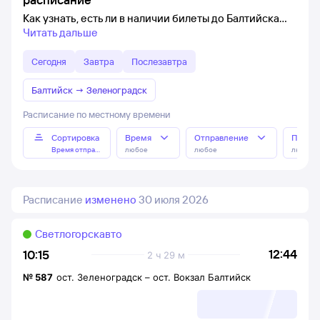
Как узнать, есть ли в наличии билеты до Балтийска
Читать дальше
Сегодня
Завтра
Послезавтра
Балтийск
→
Зеленоградск
Расписание по местному времени
Сортировка
Время
Отправление
Прибы
Время отправления
любое
любое
любое
Расписание
изменено
30 июля 2026
Светлогорскавто
12:44
10:15
2 ч 29 м
№
587
ост. Зеленоградск
–
ост. Вокзал Балтийск