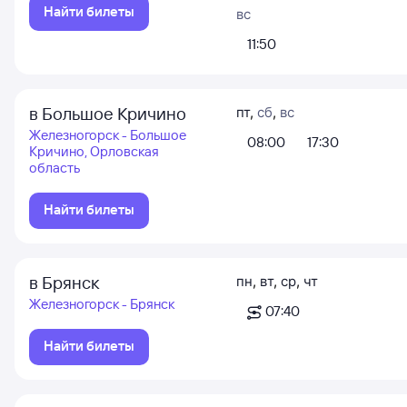
Найти билеты
вс
11:50
в Большое Кричино
пт
,
сб
,
вс
Железногорск - Большое
08:00
17:30
Кричино, Орловская
область
Найти билеты
в Брянск
пн
,
вт
,
ср
,
чт
Железногорск - Брянск
07:40
Найти билеты