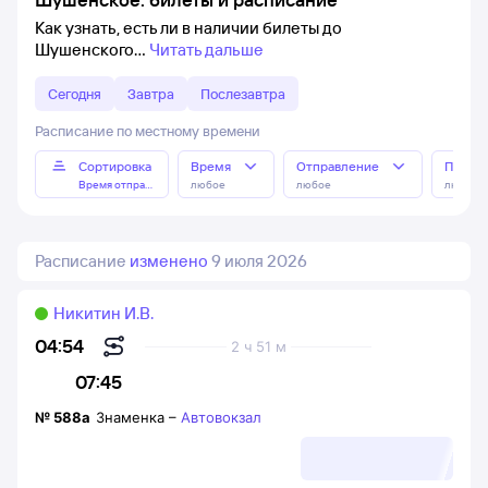
Как узнать, есть ли в наличии билеты до
Шушенского
Читать дальше
Сегодня
Завтра
Послезавтра
Расписание по местному времени
Сортировка
Время
Отправление
Прибы
Время отправления
любое
любое
любое
Расписание
изменено
9 июля 2026
Никитин И.В.
04:54
2 ч 51 м
07:45
№
588а
Знаменка
–
Автовокзал