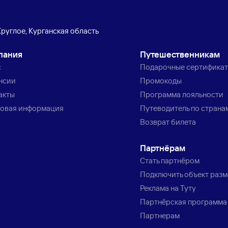
руглое, Курганская область
пания
Путешественникам
с
Подарочные сертифика
нсии
Промокоды
акты
Программа лояльности
овая информация
Путеводитель по страна
Возврат билета
Партнёрам
Стать партнёром
Подключить объект раз
Реклама на Туту
Партнёрская программа
Партнерам