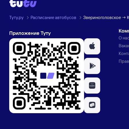
Туту.ру
Расписание автобусов
Звериноголовское → К
Ком
Приложение Туту
О на
Вака
Конт
Прав