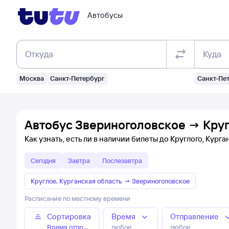
Автобусы
Откуда
Куда
Москва
Санкт-Петербург
Санкт-Пе
Автобус Звериноголовское → Кругл
Как узнать, есть ли в наличии билеты до Круглого, Кург
Сегодня
Завтра
Послезавтра
Круглое, Курганская область
→
Звериноголовское
Расписание по местному времени
Сортировка
Время
Отправление
Время отправления
любое
любое