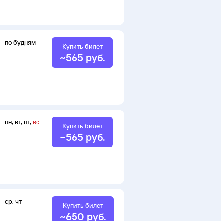
нс
по будням
Купить билет
~
565
руб.
нс
пн
,
вт
,
пт
,
вс
Купить билет
~
565
руб.
нс
ср
,
чт
Купить билет
~
650
руб.