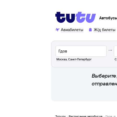
Автобус
Авиабилеты
Ж/д билеты
Москва
,
Санкт-Петербург
С
Выберите 
отправле
Туту.ру
·
Расписание автобусов
·
Гдов →