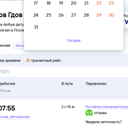
17
18
19
20
21
22
23
ов Гдов → Автовокзал Псков
24
25
26
27
28
29
30
Ку
на любую дату. Вы можете узнать точное расписание
31
вокзал
в
Псков
на
2026
год, выбрать удобный рейс и купить
Сегодня
ление
Автовокзал Псков → Гдов
ому времени
транзитный рейс
 2025
рибытие
В пути
Перевозчик
Псков
07:55
2 ч 15 м
Псковпассажиравтотра
8,8
отзывы
,
сков
Автовокзал
Увидели неточность?