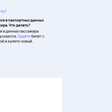
сть?
ся в паспортных данных
ира. Что делать?
 в данных пассажира
ускаются.
Сдайте
билет с
й и купите новый.