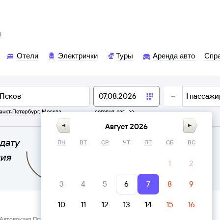
ы
Отели
Электрички
Туры
Аренда авто
Спр
1
пассажи
анкт-Петербург
,
Москва
сегодня,
завтра
Август 2026
дату
ПН
ВТ
СР
ЧТ
ПТ
СБ
ВС
ния
1
2
3
4
5
6
7
8
9
10
11
12
13
14
15
16
 Автовокзал Псков