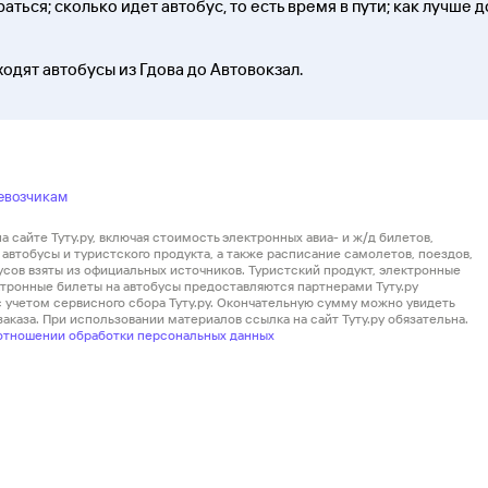
ться; сколько идет автобус, то есть время в пути; как лучше д
ходят автобусы из Гдова до Автовокзал.
евозчикам
 сайте Туту.ру, включая стоимость электронных авиа- и ж/д билетов,
автобусы и туристского продукта, а также расписание самолетов, поездов,
усов взяты из официальных источников. Туристский продукт, электронные
ектронные билеты на автобусы предоставляются партнерами Туту.ру
 с учетом сервисного сбора Туту.ру. Окончательную сумму можно увидеть
аказа. При использовании материалов ссылка на сайт Туту.ру обязательна.
отношении обработки персональных данных