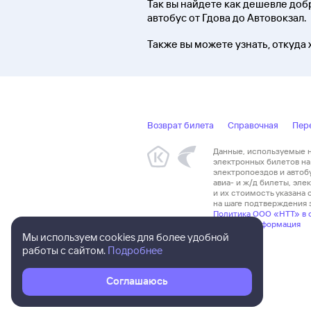
Так вы найдете как дешевле добра
автобус от Гдова до Автовокзал.
Также вы можете узнать, откуда 
Возврат билета
Справочная
Пер
Данные, используемые на
электронных билетов на 
электропоездов и автоб
авиа- и ж/д билеты, эл
и их стоимость указана
на шаге подтверждения з
Политика ООО «НТТ» в 
Правовая информация
Мы используем cookies для более удобной
работы с сайтом.
Подробнее
Соглашаюсь