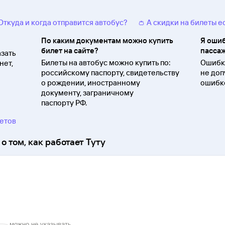
 Откуда и когда отправится автобус?
👛 А скидки на билеты е
По каким документам можно купить
Я ошиб
билет на сайте?
пассаж
зать
Билеты на автобус можно купить по:
Ошибки
нет,
российскому паспорту, свидетельству
не доп
о
рождении, иностранному
ошибко
документу, заграничному
паспорту
РФ.
ветов
о том, как работает Туту
можно не указывать