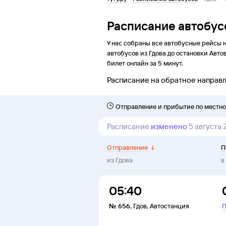
Расписание автобус
У нас собраны все автобусные рейсы 
автобусов из
Гдова
до
остановки
Авто
билет онлайн за 5 минут.
Расписание на обратное направ
Отправление и прибытие по местн
Расписание
изменено
5 августа
Отправление
↓
П
из
Гдова
в
05:40
№
656
,
Гдов
,
Автостанция
П