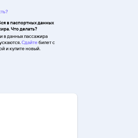
сть?
ся в паспортных данных
ира. Что делать?
 в данных пассажира
ускаются.
Сдайте
билет с
й и купите новый.