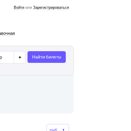
Войти
или
Зарегистрироваться
авочная
Найти билеты
р