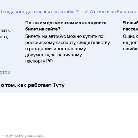
 Откуда и когда отправится автобус?
👛 А скидки на билеты е
По каким документам можно купить
Я ошиб
билет на сайте?
пассаж
зать
Билеты на автобус можно купить по:
Ошибки
нет,
российскому паспорту, свидетельству
не доп
о
рождении, иностранному
ошибко
документу, заграничному
паспорту
РФ.
ветов
о том, как работает Туту
можно не указывать