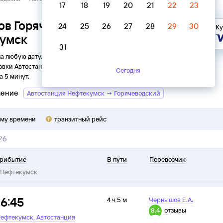
17
18
19
20
21
22
23
ов Горячеводский →
24
25
26
27
28
29
30
Ку
кумск
31
на любую дату. Вы можете узнать точное расписание
овки
Автостанция
в
Нефтекумск
на
2026
год, выбрать
Сегодня
а 5 минут.
ление
Автостанция Нефтекумск → Горячеводский
ому времени
транзитный рейс
26
рибытие
В пути
Перевозчик
Нефтекумск
16:45
4 ч 5 м
Чернышов Е.А.
8,4
отзывы
,
ефтекумск
Автостанция