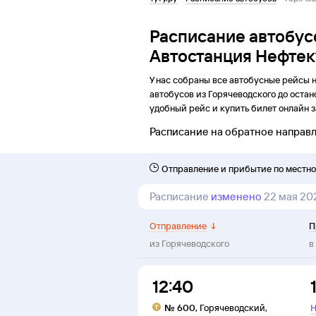
Расписание автобус
Автостанция Нефте
У нас собраны все автобусные рейсы 
автобусов из
Горячеводского
до
остан
удобный рейс и купить билет онлайн з
Расписание на обратное направ
Отправление и прибытие по местн
Расписание
изменено
22 мая 20
Отправление
↓
П
из
Горячеводского
в
12:40
№
600
,
Горячеводский
,
Н