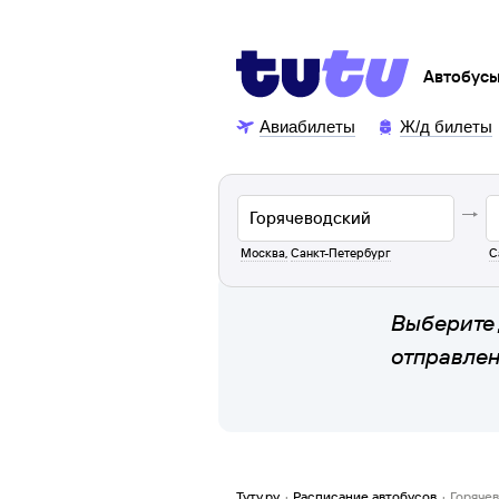
Автобус
Авиабилеты
Ж/д билеты
Москва
,
Санкт-Петербург
С
Выберите 
отправле
Туту.ру
·
Расписание автобусов
·
Горяче