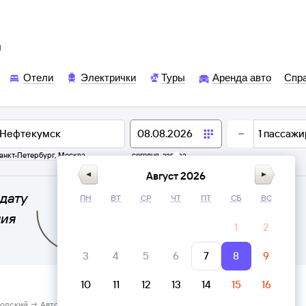
ы
Отели
Электрички
Туры
Аренда авто
Спр
1
пассажи
анкт-Петербург
,
Москва
сегодня,
завтра
Август 2026
дату
ПН
ВТ
СР
ЧТ
ПТ
СБ
ВС
ния
1
2
3
4
5
6
7
8
9
10
11
12
13
14
15
16
водский → Автостанция Нефтекумск