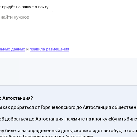
 придёт на вашу эл.почту
льных данных
и
правила размещения
до Автостанция?
ы как добраться от Горячеводского до Автостанция обществе
б добраться до Автостанция, нажмите на кнопку «Купить биле
у билета на определенный день; сколько идет автобус, то есть
 автобус от Горячеводского до Автостанция.