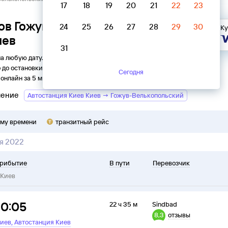
17
18
19
20
21
22
23
ов Гожув-Велькопольский →
24
25
26
27
28
29
30
Ку
иев
31
на любую дату. Вы можете узнать точное расписание
о
до
остановки
Автостанция Киев
в
Киев
на
2026
год,
Сегодня
онлайн за 5 минут.
ление
Автостанция Киев Киев → Гожув-Велькопольский
ому времени
транзитный рейс
я 2022
рибытие
В пути
Перевозчик
Киев
10:05
22 ч 35 м
Sindbad
8,3
отзывы
,
иев
Автостанция Киев