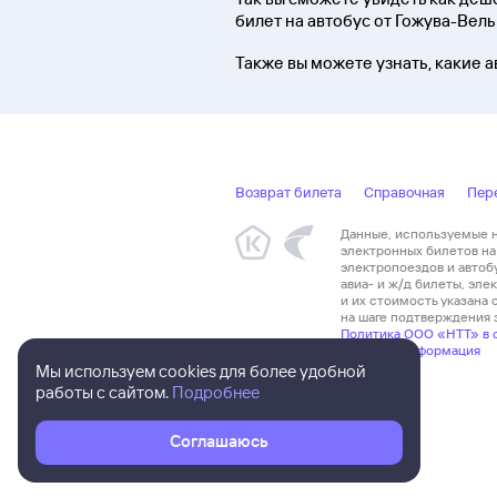
билет на автобус от Гожува-Вел
Также вы можете узнать, какие 
Возврат билета
Справочная
Пер
Данные, используемые на
электронных билетов на 
электропоездов и автоб
авиа- и ж/д билеты, эл
и их стоимость указана
на шаге подтверждения з
Политика ООО «НТТ» в 
Правовая информация
Мы используем cookies для более удобной
работы с сайтом.
Подробнее
Соглашаюсь