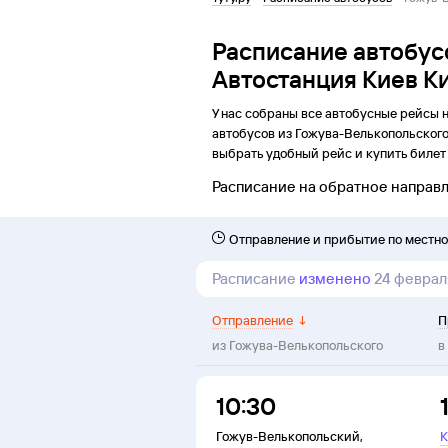
Расписание автобус
Автостанция Киев К
У нас собраны все автобусные рейсы 
автобусов из
Гожува-Велькопольског
выбрать удобный рейс и купить билет 
Расписание на обратное направ
Отправление и прибытие по местн
Расписание
изменено
24 феврал
Отправление
↓
П
из
Гожува-Велькопольского
в
10:30
Гожув-Велькопольский
,
К