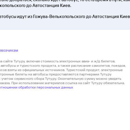
ькопольского до Автостанция Киев.
автобусы идут из Гожува-Велькопольского до Автостанция Киев
евозчикам
 сайте Туту.ру, включая стоимость электронных авиа- и ж/д билетов,
автобусы и туристского продукта, а также расписание самолетов, поездов,
усов взяты из официальных источников. Туристский продукт, электронные
ектронные билеты на автобусы предоставляются партнерами Туту.ру
 с учетом сервисного сбора Туту.ру. Окончательную сумму можно увидеть
аказа. При использовании материалов ссылка на сайт Туту.ру обязательна.
отношении обработки персональных данных