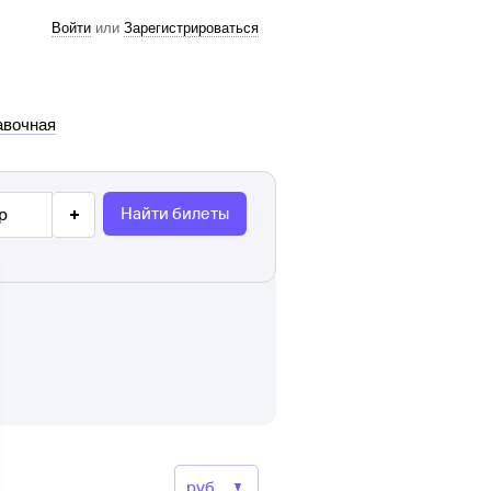
Войти
или
Зарегистрироваться
авочная
Найти билеты
р