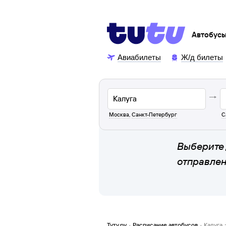
Автобус
Авиабилеты
Ж/д билеты
Москва
,
Санкт-Петербург
С
Выберите 
отправле
Туту.ру
·
Расписание автобусов
·
Калуга