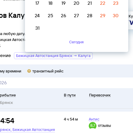
17
18
19
20
21
22
23
ов Калуга → Бежицкая
24
25
26
27
28
29
30
Ку
31
на любую дату. Вы можете узнать точное расписание
ицкая Автостанция
в
Брянск
на
2026
год, выбрать удобный
Сегодня
.
ление
Бежицкая Автостанция Брянск → Калуга
ому времени
транзитный рейс
026
рибытие
В пути
Перевозчик
Брянск
14:54
4 ч 54 м
Антис
8,7
отзывы
,
рянск
Бежицкая Автостанция