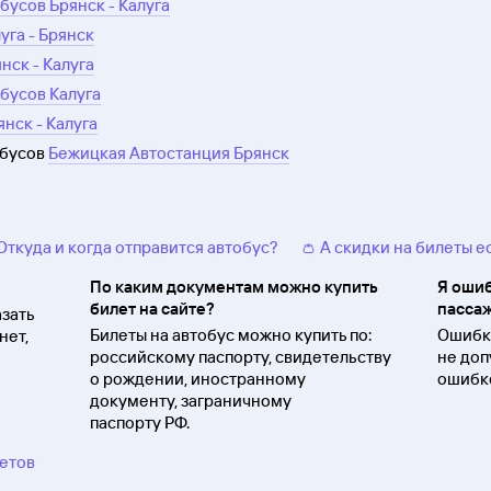
бусов Брянск - Калуга
уга - Брянск
нск - Калуга
бусов Калуга
нск - Калуга
обусов
Бежицкая Автостанция Брянск
 Откуда и когда отправится автобус?
👛 А скидки на билеты е
По каким документам можно купить
Я ошиб
билет на сайте?
пассаж
зать
Билеты на автобус можно купить по:
Ошибки
нет,
российскому паспорту, свидетельству
не доп
о
рождении, иностранному
ошибко
документу, заграничному
паспорту
РФ.
ветов