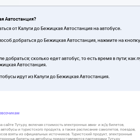
кая Автостанция?
аться от Калуги до Бежицкая Автостанция на автобусе.
особ добраться до Бежицкая Автостанция, нажмите на кнопку
е добраться; сколько едет автобус, то есть время в пути; как 
ежицкая Автостанция.
тобусы идут из Калуги до Бежицкая Автостанция.
евозчикам
 сайте Туту.ру, включая стоимость электронных авиа- и ж/д билетов,
автобусы и туристского продукта, а также расписание самолетов, поездов,
усов взяты из официальных источников. Туристский продукт, электронные
ектронные билеты на автобусы предоставляются партнерами Туту.ру