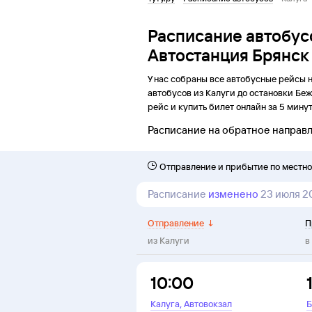
Расписание автобус
Автостанция Брянск
У нас собраны все автобусные рейсы 
автобусов из
Калуги
до
остановки
Беж
рейс и купить билет онлайн за 5 минут
Расписание на обратное направ
Отправление и прибытие по местн
Расписание
изменено
23 июля 2
Отправление
↓
П
из
Калуги
в
10:00
,
Калуга
Автовокзал
Б