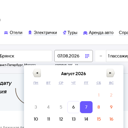
ы
Отели
Электрички
Туры
Аренда авто
Спр
1
пассажи
анкт-Петербург
,
Москва
сегодня,
завтра
Август 2026
дату
ПН
ВТ
СР
ЧТ
ПТ
СБ
ВС
ния
1
2
3
4
5
6
7
8
9
10
11
12
13
14
15
16
 → Бежицкая Автостанция Брянск