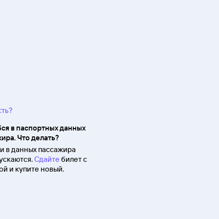
сть?
ся в паспортных данных
ира. Что делать?
 в данных пассажира
ускаются.
Сдайте
билет с
й и купите новый.