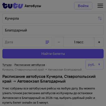
Автобусы
Войти
1
пасс
Найти билеты
Туту.ру
·
Расписание автобусов
·
Кучерла, Ставропольский край → Автовокзал Благодарный
Расписание автобусов Кучерла, Ставропольский
край → Автовокзал Благодарный
У нас собраны все автобусные рейсы на любую дату. Вы можете
узнать точное расписание автобусов из
Кучерлы
до
остановки
Автовокзал
в
Благодарный
на
2026
год, выбрать удобный рейс и
купить билет онлайн за 5 минут.