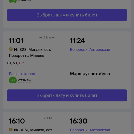
Выбрать дату и купить билет
23 м
11:01
11:24
,
№
828
,
Миндяк
,
ост.
Белорецк
Автовокзал
Поворот на Миндяк
вт
,
чт
,
вс
Маршрут автобуса
Башавтотранс
9,1
отзывы
Выбрать дату и купить билет
20 м
16:10
16:30
,
№
8051
,
Миндяк
,
ост.
Белорецк
Автовокзал