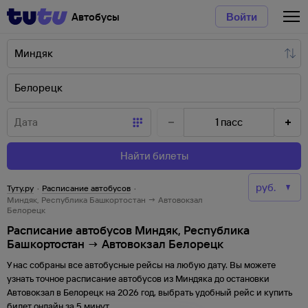
Автобусы
Войти
1
пасс
Найти билеты
Туту.ру
·
Расписание автобусов
·
Миндяк, Республика Башкортостан → Автовокзал
Белорецк
Расписание автобусов Миндяк, Республика
Башкортостан → Автовокзал Белорецк
У нас собраны все автобусные рейсы на любую дату. Вы можете
узнать точное расписание автобусов из
Миндяка
до
остановки
Автовокзал
в
Белорецк
на
2026
год, выбрать удобный рейс и купить
билет онлайн за 5 минут.