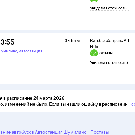
Увидели неточность?
13:55
3 ч 55 м
Витебскоблтранс АП
№16
,
умилино
Автостанция
9,6
отзывы
Увидели неточность?
 в расписание 24 марта 2026
но, изменений не было.
Если вы нашли ошибку в расписании -
с
ание автобусов Автостанция Шумилино - Поставы