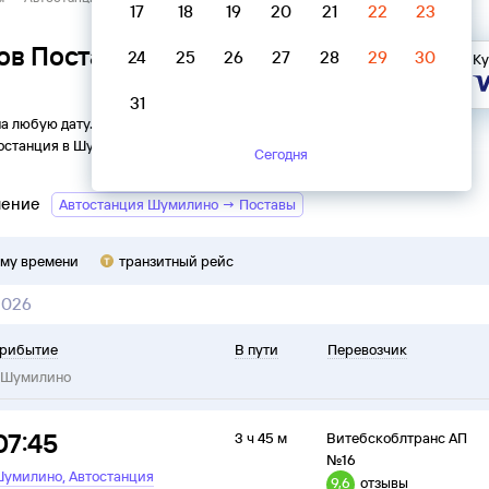
17
18
19
20
21
22
23
ов Поставы → Автостанция
24
25
26
27
28
29
30
Ку
31
на любую дату. Вы можете узнать точное расписание
останция
в
Шумилино
на
2026
год, выбрать удобный рейс и
Сегодня
ление
Автостанция Шумилино → Поставы
ому времени
транзитный рейс
2026
рибытие
В пути
Перевозчик
Шумилино
07:45
3 ч 45 м
Витебскоблтранс АП
№16
,
умилино
Автостанция
9,6
отзывы