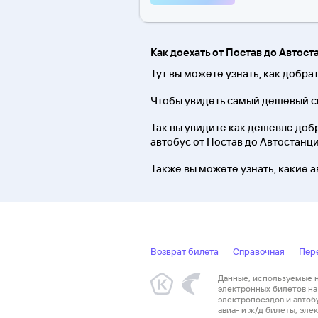
Как доехать от Постав до Автост
Тут вы можете узнать, как добра
Чтобы увидеть самый дешевый сп
Так вы увидите как дешевле добра
автобус от Постав до Автостанци
Также вы можете узнать, какие а
Возврат билета
Справочная
Пер
Данные, используемые на
электронных билетов на 
электропоездов и автоб
авиа- и ж/д билеты, эл