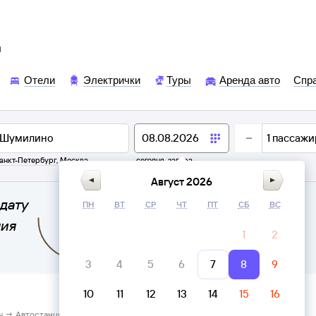
ы
Отели
Электрички
Туры
Аренда авто
Спр
1
пассажи
анкт-Петербург
,
Москва
сегодня,
завтра
Август 2026
дату
ПН
ВТ
СР
ЧТ
ПТ
СБ
ВС
ния
1
2
3
4
5
6
7
8
9
10
11
12
13
14
15
16
ы → Автостанция Шумилино