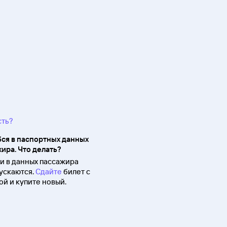
сть?
ся в паспортных данных
ира. Что делать?
 в данных пассажира
ускаются.
Сдайте
билет с
й и купите новый.