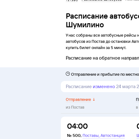
Расписание автобус
Шумилино
У нас собраны все автобусные рейсы 
автобусов из
Постав
до
остановки
Авт
купить билет онлайн за 5 минут.
Расписание на обратное направ
Отправление и прибытие по местн
Расписание
изменено
24 марта 
Отправление
↓
П
из
Постав
в
04:00
,
№
500
,
Поставы
Автостанция
Ш