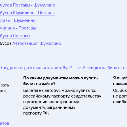
обусов Поставы - Шумилино
обусов Шумилино - Поставы
ставы - Шумилино
милино - Поставы
обусов Поставы
обусов
Автостанция Шумилино
 Откуда и когда отправится автобус?
👛 А скидки на билеты е
По каким документам можно купить
Я ошиб
билет на сайте?
пассаж
зать
Билеты на автобус можно купить по:
Ошибки
нет,
российскому паспорту, свидетельству
не доп
о
рождении, иностранному
ошибко
документу, заграничному
паспорту
РФ.
ветов