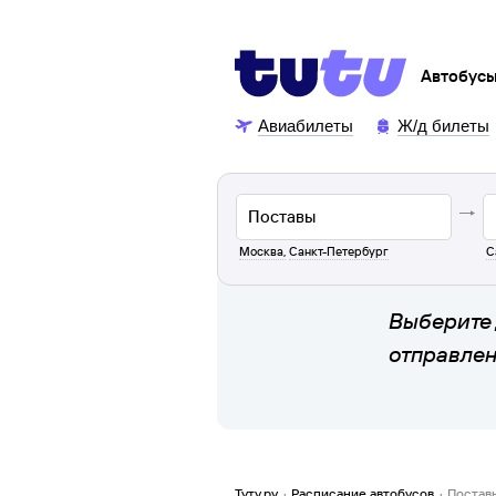
Автобус
Авиабилеты
Ж/д билеты
Москва
,
Санкт-Петербург
С
Выберите 
отправле
Туту.ру
·
Расписание автобусов
·
Постав