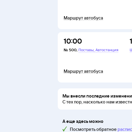
Маршрут автобуса
10:00
,
№
500
,
Поставы
Автостанция
Ш
Маршрут автобуса
Мы внесли последние изменения
С тех пор, насколько нам извест
А еще здесь можно
Посмотреть обратное
распис