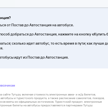
анция?
ться от Постав до Автостанция на автобусе.
особ добраться до Автостанция, нажмите на кнопку «Купить б
ться; сколько идет автобус, то есть время в пути; как лучше д
я.
втобусы идут из Постав до Автостанция.
евозчикам
 сайте Туту.ру, включая стоимость электронных авиа- и ж/д билетов,
автобусы и туристского продукта, а также расписание самолетов, поездов,
усов взяты из официальных источников. Туристский продукт, электронные
ектронные билеты на автобусы предоставляются партнерами Туту.ру