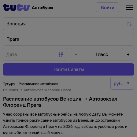
Автобусы
Войти
1
пасс
Найти билеты
Туту.ру
·
Расписание автобусов
·
Венеция → Автовокзал Флоренц Прага
Расписание автобусов Венеция → Автовокзал
Флоренц Прага
У нас собраны все автобусные рейсы на любую дату. Вы можете
узнать точное расписание автобусов из
Венеции
до
остановки
Автовокзал Флоренц
в
Прагу
на
2026
год, выбрать удобный рейс и
купить билет онлайн за 5 минут.