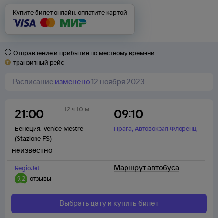
Купите билет онлайн, оплатите картой
Отправление и прибытие по местному времени
транзитный рейс
Расписание
изменено
12 ноября 2023
12 ч 10 м
21:00
09:10
,
Венеция
,
Venice Mestre
Прага
Автовокзал Флоренц
(Stazione FS)
неизвестно
Маршрут автобуса
RegioJet
9,2
отзывы
Выбрать дату и купить билет