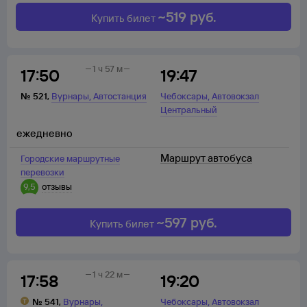
~
519
руб.
Купить билет
1 ч 57 м
17:50
19:47
,
,
№
521
,
Вурнары
Автостанция
Чебоксары
Автовокзал
Центральный
ежедневно
Маршрут автобуса
Городские маршрутные
перевозки
9,5
отзывы
~
597
руб.
Купить билет
1 ч 22 м
17:58
19:20
,
,
№
541
,
Вурнары
Чебоксары
Автовокзал