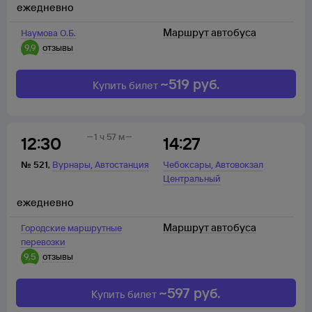
ежедневно
Маршрут автобуса
Наумова О.Б.
9,9
отзывы
~
519
руб.
Купить билет
1 ч 57 м
12:30
14:27
,
,
№
521
,
Вурнары
Автостанция
Чебоксары
Автовокзал
Центральный
ежедневно
Маршрут автобуса
Городские маршрутные
перевозки
9,5
отзывы
~
597
руб.
Купить билет