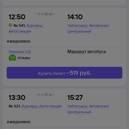
1 ч 20 м
12:50
14:10
,
,
№
541
,
Вурнары
Чебоксары
Автовокзал
Автостанция
Центральный
ежедневно
Маршрут автобуса
Наумова О.Б.
9,9
отзывы
~
519
руб.
Купить билет
1 ч 57 м
13:30
15:27
,
,
№
521
,
Вурнары
Автостанция
Чебоксары
Автовокзал
Центральный
ежедневно