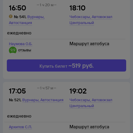
1 ч 20 м
16:50
18:10
,
,
№
541
,
Вурнары
Чебоксары
Автовокзал
Автостанция
Центральный
ежедневно
Маршрут автобуса
Наумова О.Б.
9,9
отзывы
~
519
руб.
Купить билет
1 ч 57 м
17:05
19:02
,
,
№
521
,
Вурнары
Автостанция
Чебоксары
Автовокзал
Центральный
ежедневно
Маршрут автобуса
Архипов С.П.