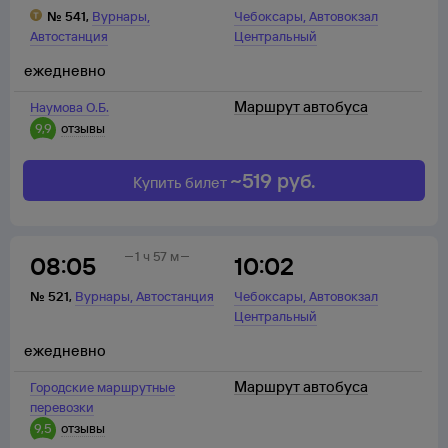
,
,
№
541
,
Вурнары
Чебоксары
Автовокзал
Автостанция
Центральный
ежедневно
Маршрут автобуса
Наумова О.Б.
9,9
отзывы
~
519
руб.
Купить билет
1 ч 57 м
08:05
10:02
,
,
№
521
,
Вурнары
Автостанция
Чебоксары
Автовокзал
Центральный
ежедневно
Маршрут автобуса
Городские маршрутные
перевозки
9,5
отзывы