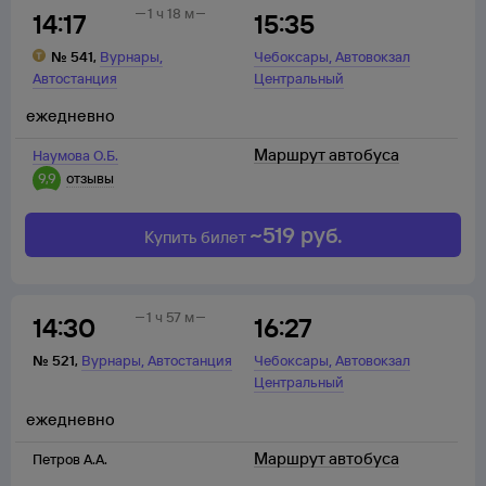
1 ч 18 м
14:17
15:35
,
,
№
541
,
Вурнары
Чебоксары
Автовокзал
Автостанция
Центральный
ежедневно
Маршрут автобуса
Наумова О.Б.
9,9
отзывы
~
519
руб.
Купить билет
1 ч 57 м
14:30
16:27
,
,
№
521
,
Вурнары
Автостанция
Чебоксары
Автовокзал
Центральный
ежедневно
Маршрут автобуса
Петров А.А.