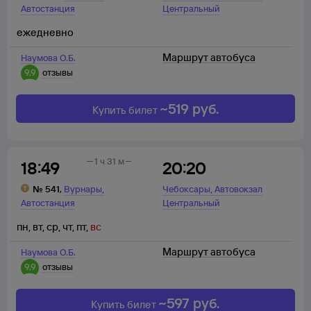
Автостанция
Центральный
ежедневно
Маршрут автобуса
Наумова О.Б.
9,9
отзывы
~
519
руб.
Купить билет
1 ч 31 м
18:49
20:20
,
,
№
541
,
Вурнары
Чебоксары
Автовокзал
Автостанция
Центральный
пн
,
вт
,
ср
,
чт
,
пт
,
вс
Маршрут автобуса
Наумова О.Б.
9,9
отзывы
~
597
руб.
Купить билет