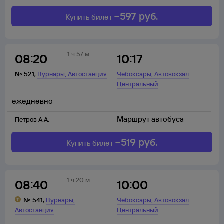
~
597
руб.
Купить билет
1 ч 57 м
08:20
10:17
,
,
№
521
,
Вурнары
Автостанция
Чебоксары
Автовокзал
Центральный
ежедневно
Маршрут автобуса
Петров А.А.
~
519
руб.
Купить билет
1 ч 20 м
08:40
10:00
,
,
№
541
,
Вурнары
Чебоксары
Автовокзал
Автостанция
Центральный