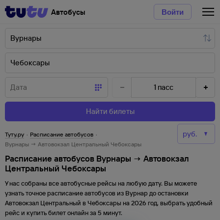
Автобусы
Войти
1
пасс
Найти билеты
Туту.ру
·
Расписание автобусов
·
Вурнары → Автовокзал Центральный Чебоксары
Расписание автобусов Вурнары → Автовокзал
Центральный Чебоксары
У нас собраны все автобусные рейсы на любую дату. Вы можете
узнать точное расписание автобусов из
Вурнар
до
остановки
Автовокзал Центральный
в
Чебоксары
на
2026
год, выбрать удобный
рейс и купить билет онлайн за 5 минут.