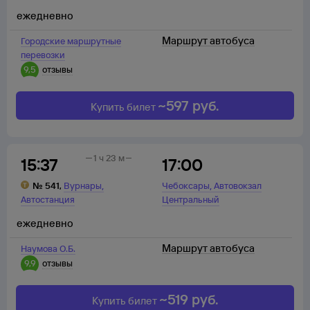
ежедневно
Маршрут автобуса
Городские маршрутные
перевозки
9,5
отзывы
~
597
руб.
Купить билет
1 ч 23 м
15:37
17:00
,
,
№
541
,
Вурнары
Чебоксары
Автовокзал
Автостанция
Центральный
ежедневно
Маршрут автобуса
Наумова О.Б.
9,9
отзывы
~
519
руб.
Купить билет