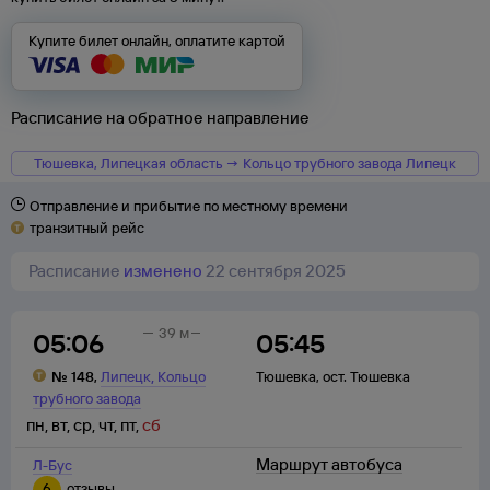
Купите билет онлайн, оплатите картой
Расписание на обратное направление
Тюшевка, Липецкая область → Кольцо трубного завода Липецк
Отправление и прибытие по местному времени
транзитный рейс
Расписание
изменено
22 сентября 2025
39 м
05:06
05:45
,
№
148
,
Липецк
Кольцо
Тюшевка
,
ост. Тюшевка
трубного завода
пн
,
вт
,
ср
,
чт
,
пт
,
сб
Маршрут автобуса
Л-Бус
6
отзывы