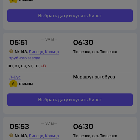
Выбрать дату и купить билет
39 м
05:51
06:30
,
№
148
,
Липецк
Кольцо
Тюшевка
,
ост. Тюшевка
трубного завода
пн
,
вт
,
ср
,
чт
,
пт
,
сб
Маршрут автобуса
Л-Бус
6
отзывы
Выбрать дату и купить билет
37 м
05:53
06:30
,
№
148
,
Липецк
Кольцо
Тюшевка
,
ост. Тюшевка