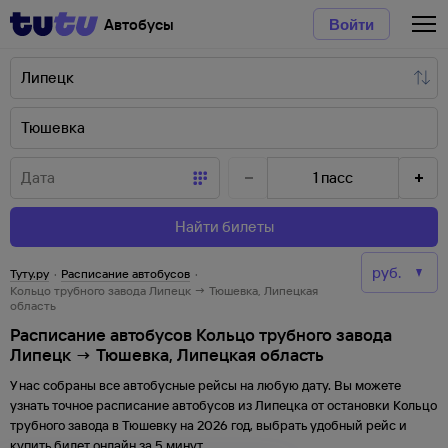
Автобусы
Войти
1
пасс
Найти билеты
Туту.ру
·
Расписание автобусов
·
Кольцо трубного завода Липецк → Тюшевка, Липецкая
область
Расписание автобусов Кольцо трубного завода
Липецк → Тюшевка, Липецкая область
У нас собраны все автобусные рейсы на любую дату. Вы можете
узнать точное расписание автобусов из
Липецка
от
остановки
Кольцо
трубного завода
в
Тюшевку
на
2026
год, выбрать удобный рейс и
купить билет онлайн за 5 минут.