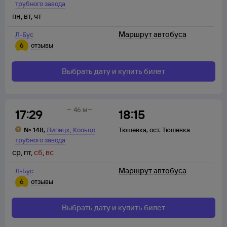
трубного завода
пн
,
вт
,
чт
Маршрут автобуса
Л-Бус
6
отзывы
Выбрать дату и купить билет
46 м
17:29
18:15
,
№
148
,
Липецк
Кольцо
Тюшевка
,
ост. Тюшевка
трубного завода
ср
,
пт
,
сб
,
вс
Маршрут автобуса
Л-Бус
6
отзывы
Выбрать дату и купить билет