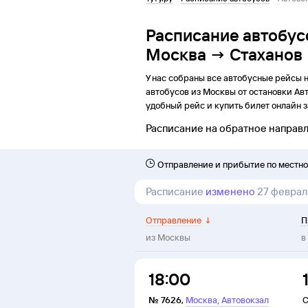
Расписание автобус
Москва → Стаханов
У нас собраны все автобусные рейсы 
автобусов из
Москвы
от
остановки
Ав
удобный рейс и купить билет онлайн з
Расписание на обратное направ
Отправление и прибытие по местн
Расписание
изменено
27 феврал
Отправление
↓
П
из
Москвы
в
18:00
,
№
7626
,
Москва
Автовокзал
С