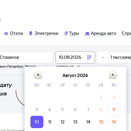
ы
Отели
Электрички
Туры
Аренда авто
Спр
1
пассажи
анкт-Петербург
,
Москва
сегодня,
завтра
Август 2026
дату
ПН
ВТ
СР
ЧТ
ПТ
СБ
ВС
ния
1
2
3
4
5
6
7
8
9
10
11
12
13
14
15
16
кзал Котельники Москва → Стаханов