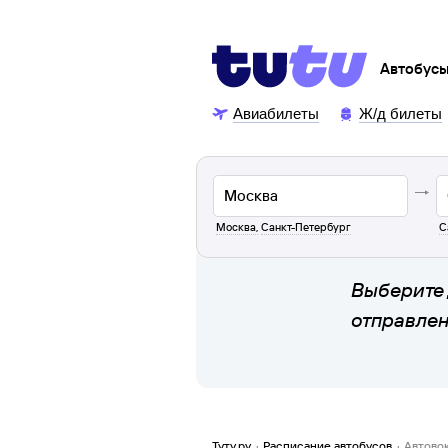
Автобус
Авиабилеты
Ж/д билеты
Москва
,
Санкт-Петербург
С
Выберите 
отправле
Туту.ру
·
Расписание автобусов
·
Автово