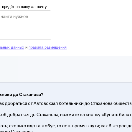
 придёт на вашу эл.почту
льных данных
и
правила размещения
льники до Стаханова?
как добраться от Автовокзал Котельники до Стаханова общест
об добраться до Стаханова, нажмите на кнопку «Купить билет
ть; сколько идет автобус, то есть время в пути; как быстрее д
и до Стаханова.