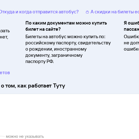
 Откуда и когда отправится автобус?
👛 А скидки на билеты е
По каким документам можно купить
Я ошиб
билет на сайте?
пассаж
зать
Билеты на автобус можно купить по:
Ошибки
нет,
российскому паспорту, свидетельству
не доп
о
рождении, иностранному
ошибко
документу, заграничному
паспорту
РФ.
ветов
о том, как работает Туту
можно не указывать