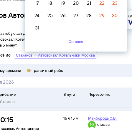
17
18
19
20
21
22
23
ов Автовокзал Котельники
24
25
26
27
28
29
30
Ку
31
на любую дату. Вы можете узнать точное расписание
товокзал Котельники
в
Стаханов
на
2026
год, выбрать
Сегодня
а 5 минут.
ление
Стаханов → Автовокзал Котельники Москва
ому времени
транзитный рейс
я 2026
рибытие
В пути
Перевозчик
Стаханов
10:15
16 ч 15 м
Майборода С.В.
10
отзывы
таханов
,
Автостанция