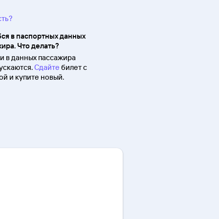
сть?
ся в паспортных данных
ира. Что делать?
 в данных пассажира
ускаются.
Сдайте
билет с
й и купите новый.