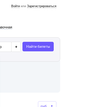
Войти
или
Зарегистрироваться
авочная
Найти билеты
р