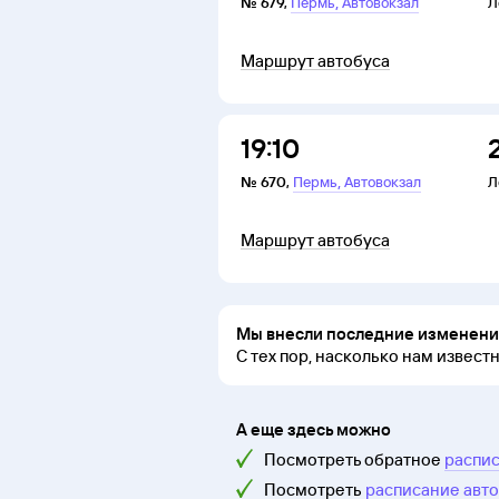
,
№
679
,
Пермь
Автовокзал
Л
Маршрут автобуса
19:10
,
№
670
,
Пермь
Автовокзал
Л
Маршрут автобуса
Мы внесли последние изменения
С тех пор, насколько нам извест
А еще здесь можно
Посмотреть обратное
распис
Посмотреть
расписание авто