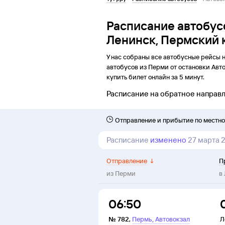
Расписание автобус
Ленинск, Пермский 
У нас собраны все автобусные рейсы 
автобусов из
Перми
от
остановки
Авт
купить билет онлайн за 5 минут.
Расписание на обратное направ
Отправление и прибытие по местн
Расписание
изменено
27 марта 
Отправление
↓
П
из
Перми
в
06:50
,
№
782
,
Пермь
Автовокзал
Л