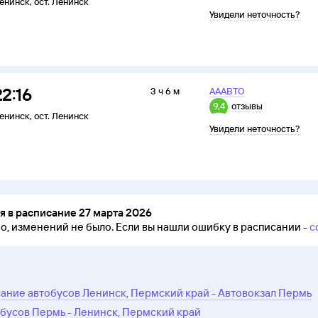
енинск
,
ост. Ленинск
Увидели неточность?
22:16
3 ч 6 м
АААВТО
9,4
отзывы
енинск
,
ост. Ленинск
Увидели неточность?
 в расписание 27 марта 2026
но, изменений не было.
Если вы нашли ошибку в расписании -
с
ание автобусов Ленинск, Пермский край - Автовокзал Пермь
бусов Пермь - Ленинск, Пермский край