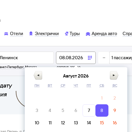
ы
Отели
Электрички
Туры
Аренда авто
Спр
1
пассажи
анкт-Петербург
,
Москва
сегодня,
завтра
Август 2026
дату
ПН
ВТ
СР
ЧТ
ПТ
СБ
ВС
ния
1
2
3
4
5
6
7
8
9
10
11
12
13
14
15
16
кзал Пермь → Ленинск, Пермский край