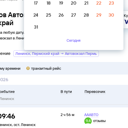
17
18
19
20
21
22
23
ов Автовокзал Пермь →
24
25
26
27
28
29
30
Ку
край
31
на любую дату. Вы можете узнать точное расписание
овокзал
в
Ленинск
на
2026
год, выбрать удобный рейс и
Сегодня
ление
Ленинск, Пермский край → Автовокзал Пермь
ому времени
транзитный рейс
2026
рибытие
В пути
Перевозчик
Ленинск
09:46
2 ч 56 м
АААВТО
9,4
отзывы
енинск
,
ост. Ленинск