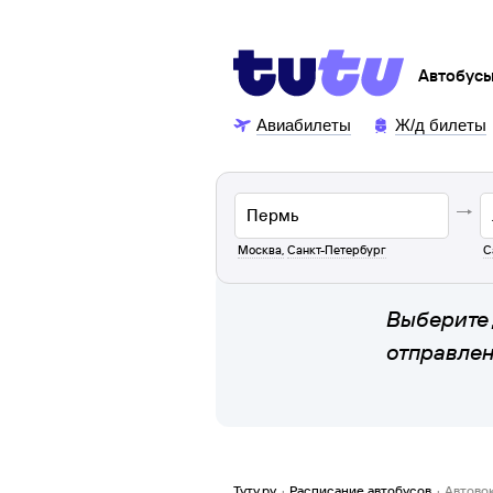
Автобус
Авиабилеты
Ж/д билеты
Москва
,
Санкт-Петербург
С
Выберите 
отправле
Туту.ру
·
Расписание автобусов
·
Автово